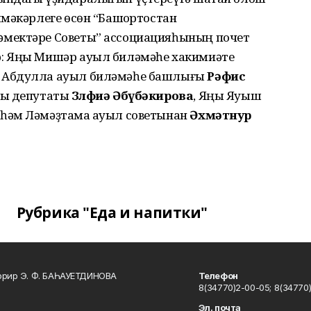
мәкәрлеге өсөн “Башҡортостан
мектәре Советы” ассоциацияһының почет
: Яңы Мишәр ауыл биләмәһе хакимиәте
 Абдулла ауыл биләмәһе башлығы
Рәфис
еты депутаты
Зөлфиә Әбүбәкирова
, Яңы Яуыш
һәм Ләмәҙтамаҡ ауыл советынан
Әхмәтнур
Рубрика "Еда и напитки"
ррир Э. Ф. БАҺАУЕТДИНОВА
Телефон
8(34770)2-00-05; 8(34770)
Эл. почта