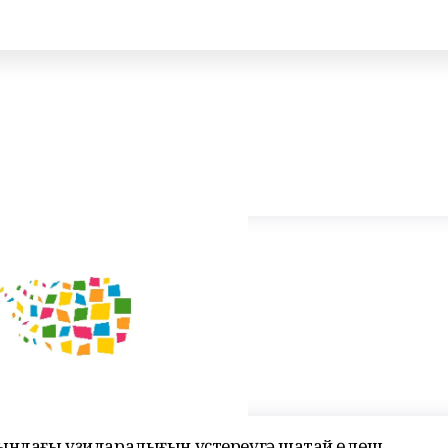
ындағы үҙидаралығын үҫтереүгә шаҡтай өлөш