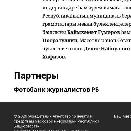
индергәндәре һәм әүҙем йәмәғәт эш
Республикаһының муниципаль берә
грамоталары менән бүләкләнделәр
башлығы
Баймөхәмәт Ғүмәров
һәм
Носратуллин
, Мәсетле район Сов
ауыл советынан
Денис Нәбиуллин
Хафизов.
Партнеры
Фотобанк журналистов РБ
© 2026 Учредитель - Агентство по печати и
Баш мөхә
средствам массовой информации Республики
Башкортостан.