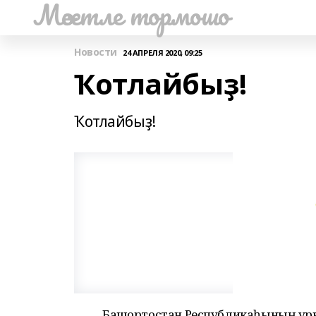
Мәсетле тормошо
Новости
24 АПРЕЛЯ 2020, 09:25
Ҡотлайбыҙ!
Ҡотлайбыҙ!
Башҡортостан Республикаһының ур