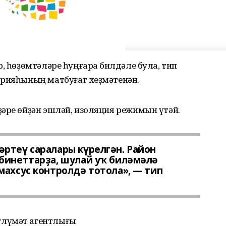
, һөҙөмтәләре һуңғараҡ билдәле була, тип
эрияһының матбуғат хеҙмәтенән.
әре өйҙән эшләй, изоляция режимын үтәй.
ртеү саралары күрелгән. Район
бинеттарҙа, шулай уҡ биләмәлә
махсус контролдә тотола», — тип
ғлүмәт агентлығы