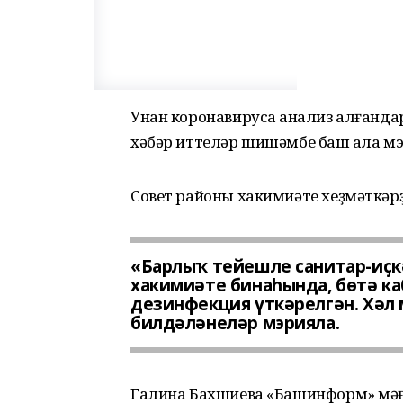
Унан коронавирусҡа анализ алғандар
хәбәр иттеләр шишәмбе баш ҡала м
Совет районы хакимиәте хеҙмәткәрҙ
«Барлыҡ тейешле санитар-иҫкә
хакимиәте бинаһында, бөтә ка
дезинфекция үткәрелгән. Хәл 
билдәләнеләр мэрияла.
Галина Бахшиева «Башинформ» мә