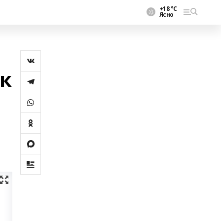
+18 °С
Ясно
к