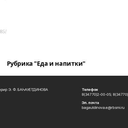
85/
Рубрика "Еда и напитки"
ррир Э. Ф. БАҺАУЕТДИНОВА
Телефон
8(34770)2-00-05; 8(34770)
Эл. почта
bagautdinova.e@rbsmi.ru