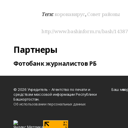
Теги:
коронавирус
,
Совет районы
http://www.bashinform.ru/bash/14387
Партнеры
Фотобанк журналистов РБ
© 2026 Учредитель - Агентство по печати и
Баш мөхә
средствам массовой информации Республики
Башкортостан.
Об использовании персональных данных