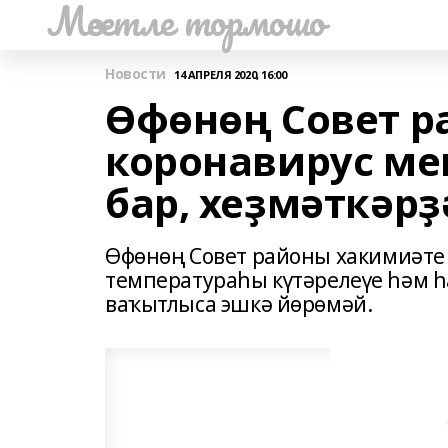
Мәсетле тормошо
Новости
14 АПРЕЛЯ 2020, 16:00
Өфөнөң Совет 
коронавирус ме
бар, хеҙмәткәрҙ
Өфөнөң Совет районы хакимиәте
температураһы күтәрелеүе һәм һ
ваҡытлыса эшкә йөрөмәй.