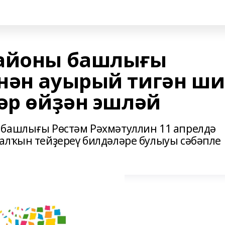
районы башлығы
нән ауырый тигән ши
әр өйҙән эшләй
 башлығы Рөстәм Рәхмәтуллин 11 апрелдә
алҡын тейҙереү билдәләре булыуы сәбәпле