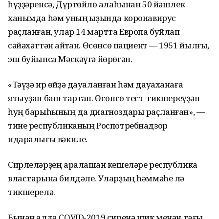
һүҙҙәренсә, Дүртөйлө ҡалаһынан 50 йәшлек
ханымда һәм уның ҡыҙында коронавирус
раҫланған, улар 14 мартта Европа буйлап
сәйәхәттән ҡайтҡан. Өсөнсө пациент — 1951 йылғы,
эш буйынса Мәскәүгә йөрөгән.
«Тәүҙә ир өйҙә дауаланған һәм дауаханаға
ятыуҙан баш тартҡан. Өсөнсө тест-тикшереүҙән
һуң барыһының да диагноздары раҫланған», —
тине республиканың Роспотребнадзор
идаралығы вәкиле.
Сирлеләрҙең аралашҡан кешеләре республика
властарына билдәле. Уларҙың һәммәһе лә
тикшерелә.
Бынан алда COVID-2019 сиренә шик менән тағы