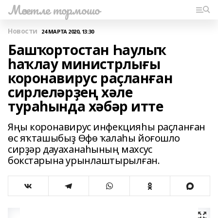
Мәсетле тормошо
Новости
24 МАРТА 2020, 13:30
Башҡортостан Һаулыҡ
һаҡлау министрлығы
коронавирус раҫланған
сирлеләрҙең хәле
тураһында хәбәр итте
Яңы коронавирус инфекцияһы раҫланған
өс яҡташыбыҙ Өфө ҡалаһы йоғошло
сирҙәр дауаханаһының махсус
бокстарына урынлаштырылған.