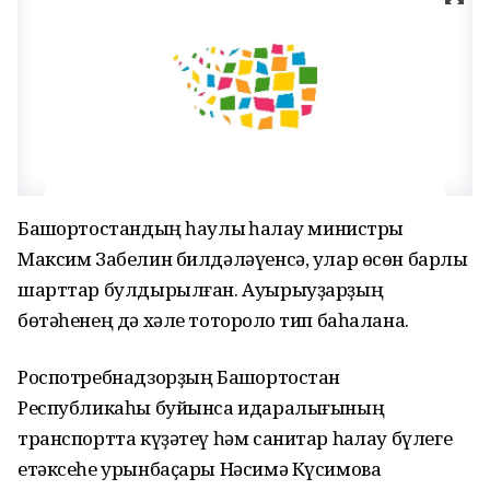
Башҡортостандың һаулыҡ һаҡлау министры
Максим Забелин билдәләүенсә, улар өсөн барлыҡ
шарттар булдырылған. Ауырыуҙарҙың
бөтәһенең дә хәле тотороҡло тип баһалана.
Роспотребнадзорҙың Башҡортостан
Республикаһы буйынса идаралығының
транспортта күҙәтеү һәм санитар һаҡлау бүлеге
етәксеһе урынбаҫары Нәсимә Күсимова