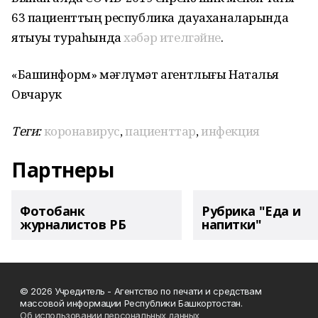
63 пациенттың республика дауаханаларында
ятыуы тураһында
хәбәр ителгәйне
.
«Башинформ» мәғлүмәт агентлығы Наталья
Овчарук
Теги:
коронавирус
,
пациенттар
,
инфекция
Партнеры
Фотобанк
Рубрика "Еда и
журналистов РБ
напитки"
© 2026 Учредитель - Агентство по печати и средствам
массовой информации Республики Башкортостан.
Об использовании персональных данных