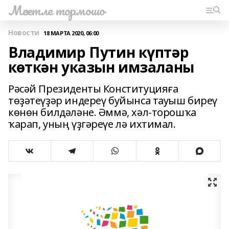
Мәсетле тормошо
Новости
18 МАРТА 2020, 06:00
Владимир Путин күптәр
көткән указын имзаланы
Рәсәй Президенты Конституцияға
төҙәтеүҙәр индереү буйынса тауыш биреү
көнөн билдәләне. Әммә, хәл-торошҡа
ҡарап, уның үҙгәреүе лә ихтимал.