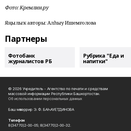
Фото: Кремлин.ру
Яңылыҡ авторы: Алһыу Ишемғолова
Партнеры
Фотобанк
Рубрика "Еда и
журналистов РБ
напитки"
© 2026 Учредитель - Агентство по печати и средствам
массовой информации Республики Башкортостан.
Об использовании персональных данных
Баш мөхәррир Э. Ф. БАҺАУЕТДИНОВА
Телефон
8(34770)2-00-05; 8(34770)2-00-32.