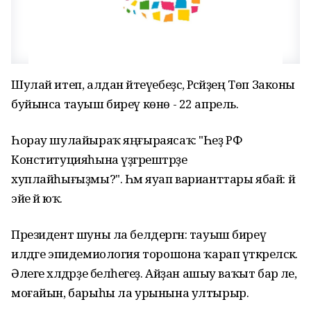
Шулай итеп, алдан әйтеүебеҙсә, Рәсәйҙең Төп Законы
буйынса тауыш биреү көнө - 22 апрель.
Һорау шулайыраҡ яңғыраясаҡ: "Һеҙ РФ
Конституцияһына үҙгәрештәрҙе
хуплайһығыҙмы?". Һәм яуап варианттары ябай: йә
эйе йә юҡ.
Президент шуны ла белдергән: тауыш биреү
илдәге эпидемиология торошона ҡарап үткәреләсәк.
Әлеге хәлдәрҙе беләһегеҙ. Айҙан ашыу ваҡыт бар әле,
моғайын, барыһы ла урынына ултырыр.