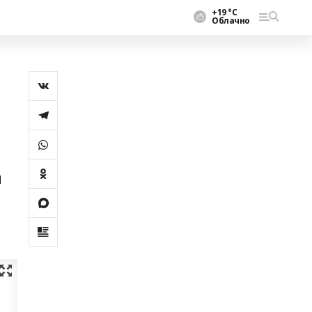
+19 °С
Облачно
ы