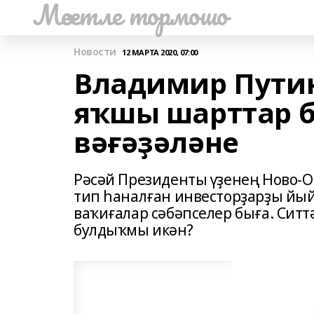
Мәсетле тормошо
Новости
12 МАРТА 2020, 07:00
Владимир Путин
яҡшы шарттар 
вәғәҙәләне
Рәсәй Президенты үҙенең Ново-
тип һаналған инвесторҙарҙы йы
ваҡиғалар сәбәпселер быға. Ситт
булдыҡмы икән?