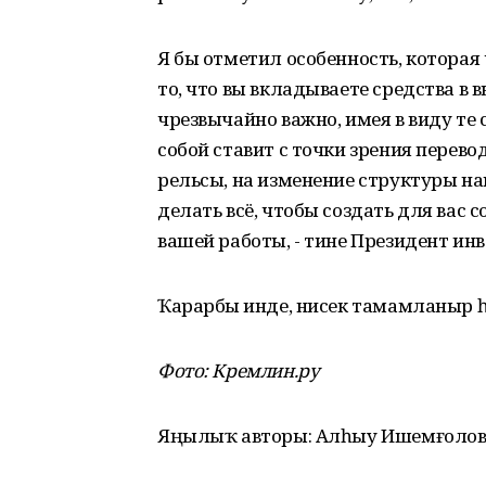
Я бы отметил особенность, которая
то, что вы вкладываете средства в 
чрезвычайно важно, имея в виду те 
собой ставит с точки зрения перев
рельсы, на изменение структуры н
делать всё, чтобы создать для вас 
вашей работы, - тине Президент ин
Ҡарарбыҙ инде, нисек тамамланыр һ
Фото: Кремлин.ру
Яңылыҡ авторы: Алһыу Ишемғолов