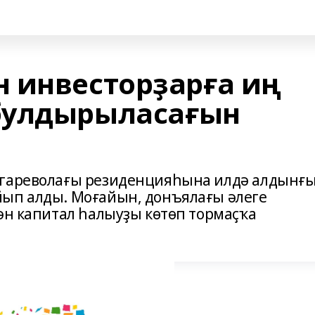
 инвесторҙарға иң
булдырыласағын
Огареволағы резиденцияһына илдә алдынғ
йып алды. Моғайын, донъялағы әлеге
ән капитал һалыуҙы көтөп тормаҫҡа