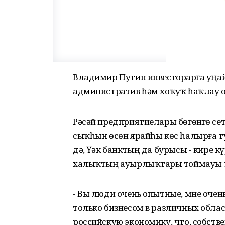
Владимир Путин инвесторҙарға уң
административ һәм хоҡуҡ һаҡлау 
Рәсәй предприятиелары бөгөнгө сет
сыҡһын өсөн ярайһы көс һалырға ту
дә, Үҙәк банктың да бурысы - кире 
халыҡтың ауырлыҡтарҙы тоймауы т
- Вы люди очень опытные, мне очень
только бизнесом в различных облас
российскую экономику, что, собстве