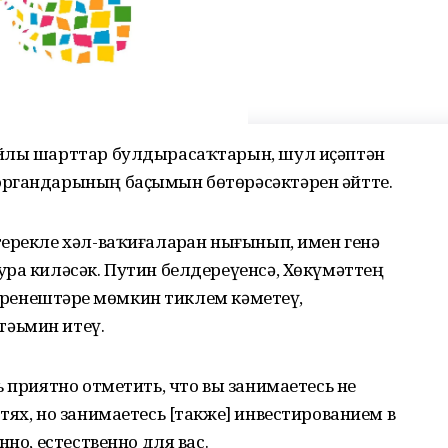
айлы шарттар булдырасаҡтарын, шул иҫәптән
органдарының баҫымын бөтөрәсәктәрен әйтте.
ерекле хәл-ваҡиғаларҙан нығынып, имен генә
ра киләсәк. Путин белдереүенсә, Хөкүмәттең
күренештәрҙе мөмкин тиклем кәметеү,
әьмин итеү.
 приятно отметить, что вы занимаетесь не
тях, но занимаетесь [также] инвестированием в
нно, естественно для вас.