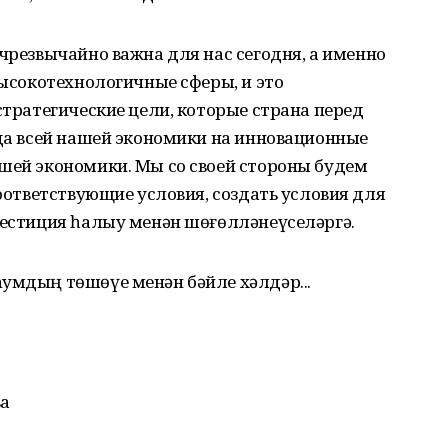
 чрезвычайно важна для нас сегодня, а именно
высокотехнологичные сферы, и это
стратегические цели, которые страна перед
ода всей нашей экономики на инновационные
ашей экономики. Мы со своей стороны будем
соответствующие условия, создать условия для
вестиция һалыу менән шөғөлләнеүселәргә.
умдың төшөүе менән бәйле хәлдәр...
а