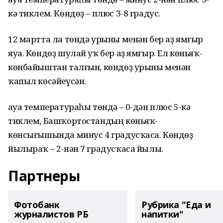
кә тиклем. Көндөҙ – плюс 3-8 градус.
12 мартта ла төндә урыны менән бер аҙ ямғыр
яуа. Көндөҙ шулай уҡ бер аҙ ямғыр. Ел көньяҡ-
көнбайыштан талғын, көндөҙ урыны менән
ҡапыл көсәйеүсән.
Һауа температураһы төндә – 0-дән плюс 5-кә
тиклем, Башҡортостандың көньяҡ-
көнсығышында минус 4 градусҡаса. Көндөҙ
йылыраҡ – 2-нән 7 градусҡаса йылы.
Партнеры
Фотобанк
Рубрика "Еда и
журналистов РБ
напитки"