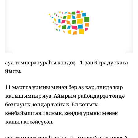
Һауа температураһы көндөҙ – 1-ҙән 6 градусҡаса
йылы.
11 мартта урыны менән бер аҙ ҡар, төндә ҡар
ҡатыш ямғыр яуа. Айырым райондарҙа төндә
боҙлауыҡ, юлдар тайғаҡ. Ел көньяҡ-
көнбайыштан талғын, көндөҙ урыны менән
ҡапыл көсәйеүсән.
Һауа температураһы төндә – минус 2-нән плюс 3-