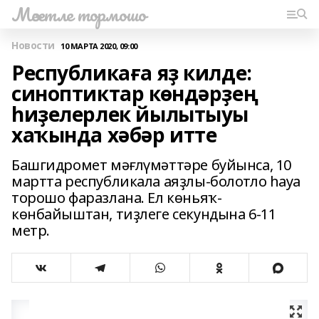
Мәсетле тормошо
Новости
10 МАРТА 2020, 09:00
Республикаға яҙ килде:
синоптиктар көндәрҙең
һиҙелерлек йылытыуы
хаҡында хәбәр итте
Башгидромет мәғлүмәттәре буйынса, 10
мартта республикала аяҙлы-болотло һауа
торошо фаразлана. Ел көньяҡ-
көнбайыштан, тиҙлеге секундына 6-11
метр.