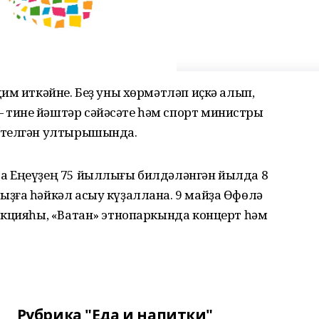
им иткәйне. Беҙ уны хөрмәтләп иҫкә алып,
тине йәштәр сәйәсәте һәм спорт министры
йтелгән ултырышында.
а Еңеүҙең 75 йыллығы билдәләнгән йылда 8
ҙға һәйкәл асыу күҙаллана. 9 майҙа Өфөлә
акцияһы, «Ватан» этнопаркында концерт һәм
Рубрика "Еда и напитки"