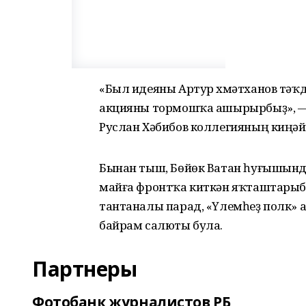
«Был идеяны Артур Әхмәтханов тәҡд
акцияны тормошҡа ашырырбыҙ», — 
Руслан Хәбибов коллегияның киңә
Бынан тыш, Бөйөк Ватан һуғышынд
майға фронтҡа киткән яҡташтарыбы
тантаналы парад, «Үлемһеҙ полк» 
байрам салюты була.
Партнеры
Фотобанк журналистов РБ