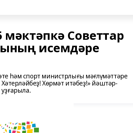
5 мәктәпкә Советтар
рының исемдәре
те һәм спорт министрлығы мәғлүмәттәре
 Хәтерләйбеҙ! Хөрмәт итәбеҙ!» йәштәр-
уҙғарыла.