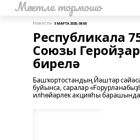
Мәсетле тормошо
Новости
5 МАРТА 2020, 08:00
Республикала 7
Союзы Геройҙа
бирелә
Башҡортостандың Йәштәр сәйәсә
буйынса, саралар «Ғорурланабыҙ!
илһөйәрлек акцияһы барашында 