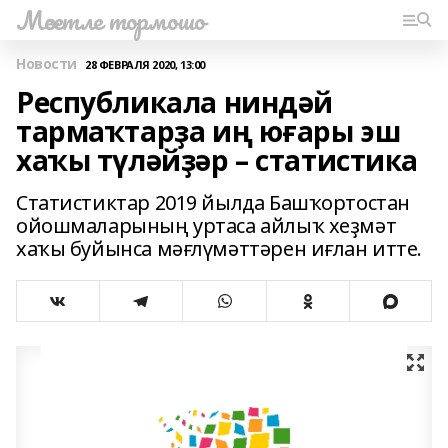
Мәсетле тормошо
Новости
28 ФЕВРАЛЯ 2020, 13:00
Республикала ниндәй
тармаҡтарҙа иң юғары эш
хаҡы түләйҙәр – статистика
Статистиктар 2019 йылда Башҡортостан
ойошмаларының уртаса айлыҡ хеҙмәт
хаҡы буйынса мәғлүмәттәрен иғлан итте.