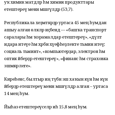
уҡ химик матдәләр һәм химия продукттары
етештереү менән мәшғүлдәр (53,7).
Республикала хеҙмәткәрҙәр уртаса 45 мең һумдан
ашыу алған өлкәләр иҫәбендә — «башҡа транспорт
саралары һәм ҡорамалдар етештереү», «дәүләт
идара итеүе һәм хәрби хәүефһеҙлекте тәьмин итеү;
социаль тәьминәт», «компьютерҙар, электрон һәм
оптик әйберҙәр етештереү», «финанс һәм страховка
эшмәкәрлеге».
Киреһенсә, былтыр иң түбән эш хаҡын күн һәм күн
әйберҙәр етештереү менән мәшғүлдәр алған – уртаса
14 мең һум.
Йыһаз етештереүселәр иһә 15,8 мең һум.