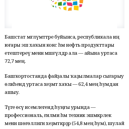
Башстат мәғлүмәттәре буйынса, республикала иң
юғары эш хаҡын кокс һәм нефть продукттары
етештереү менән мәшғүлдәр ала — айына уртаса
72,7 мең.
Башҡортостанда файҙалы ҡаҙылмалар сығарыу
өлкәһендә уртаса хеҙмәт хаҡы — 62,4 мең һумдан
ашыу.
Тәүге өсәү исемлегендә һуңғы урында —
профессиональ, ғилми һәм техник эшмәкәрлек
менән шөғөлләнгән хеҙмәткәрҙәр (54,8 мең һум), шулай