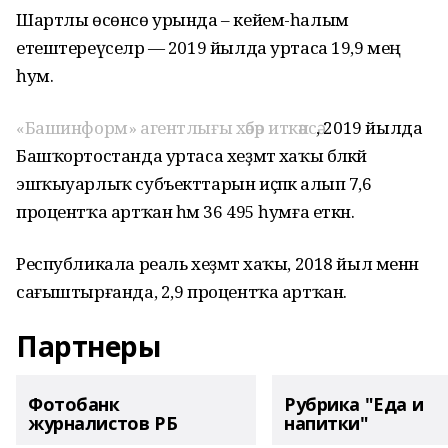
Шартлы өсөнсө урында – кейем-һалым
етештереүселәр — 2019 йылда уртаса 19,9 мең
һум.
«Башинформ» агентлығы хәбәр иткәнсә
, 2019 йылда
Башҡортостанда уртаса хеҙмәт хаҡы бәләкәй
эшҡыуарлыҡ субъекттарын иҫәпкә алып 7,6
процентҡа артҡан һәм 36 495 һумға еткән.
Республикала реаль хеҙмәт хаҡы, 2018 йыл менән
сағыштырғанда, 2,9 процентҡа артҡан.
Партнеры
Фотобанк
Рубрика "Еда и
журналистов РБ
напитки"