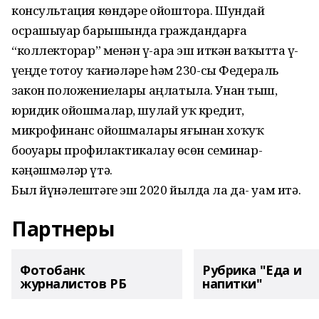
консультация көндәре ойоштора. Шундай
осрашыуҙар барышында граждандарға
“коллекторҙар” менән үҙ-ара эш иткән ваҡытта үҙ-
үҙеңде тотоу ҡағиҙәләре һәм 230-сы Федераль
закон положениелары аңлатыла. Унан тыш,
юридик ойошмалар, шулай уҡ кредит,
микрофинанс ойошмалары яғынан хоҡуҡ
боҙоуҙарҙы профилактикалау өсөн семинар-
кәңәшмәләр үтә.
Был йүнәлештәге эш 2020 йылда ла да- уам итә.
Партнеры
Фотобанк
Рубрика "Еда и
журналистов РБ
напитки"