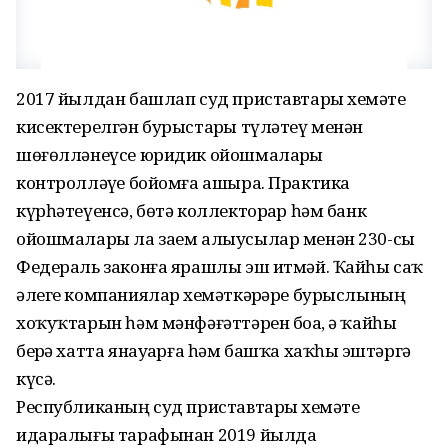
2017 йылдан башлап суд приставтары хеҙмәте
кисектерелгән бурыстарҙы түләтеү менән
шөғөлләнеүсе юридик ойошмаларҙы
контролләүҙе бойомға ашыра. Практика
күрһәтеүенсә, бөтә коллекторҙар һәм банк
ойошмалары ла заем алыусылар менән 230-сы
Федераль законға ярашлы эш итмәй. Ҡайһы саҡ
әлеге компаниялар хеҙмәткәрҙәре бурыслының
хоҡуҡтарын һәм мәнфәғәттәрен боҙа, ә ҡайһы
берҙә хатта янауҙарға һәм башҡа хаҡһыҙ эштәргә
күсә.
Республиканың суд приставтары хеҙмәте
идаралығы тарафынан 2019 йылда