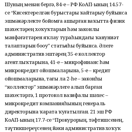
Шуның менән бергә, 84-е – РФ КоАП-ының 14.57-
се “Кисектерелгән бурыстарҙы ҡайтарыу буйынса
эшмәкәрлекте бойомға ашырған ваҡытта физик
шәхестәрҙең хоҡуҡтарын һәм законлы
мәнфәғәттәрен яҡлау тураһындағы ҡануниәт
талаптарын боҙоу” статьяһы буйынса. Әлеге
административ эштәрҙең 35-е коллектор
агентлыҡтарына, 41-е – микрофинанс һәм
микрокредит ойошмаларына, 5-е – кредит
ойошмаларына, тағы ла 2-һе – законһыҙ
“коллектор” эшмәкәрлеге алып барған
шәхестәргә, 1 протокол вазифалы шәхес –
микрокредит компанияһының генераль
директорына ҡарата ҡуҙғатылған. 21 эш РФ
КоАП-ының 17.7-се “Прокурорҙың, тәфтишсенең,
тәүтикшереүсенең йәки административ хоҡуҡ