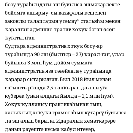
боҙоу тураһындағы эш буйынса эшмәкәрлекте
бойомға ашырыу- сы вазифалы кешенең
законлы талаптарын үтәмәү” статьяһы менән
ҡаралған админис-тратив хоҡуҡ боҙған өсөн
ҡуҙғатылған.
Судтарҙа административ хоҡуҡ боҙоу-ҙар
тураһында 90 эш (былтыр – 27) ҡарал-ған, улар
буйынса 3 млн һум дөйөм суммаға
административ яза тәғәйенләү тураһында
ҡарарҙар сығарылған. Был 2018 йыл менән
сағыштырғанда 2,5 тапҡырҙан да ашыуға
күберәк (унан алдағы йылда – 1,1 млн һум).
Хоҡуҡ ҡулланыу практикаһынан тыш,
халыҡтың хоҡуҡи грамотаһын күтәреү буйынса
ла эш алып барыла. Идаралыҡ хеҙмәткәрҙәре
даими рәүештә күсмә ҡабул итеүҙәр,