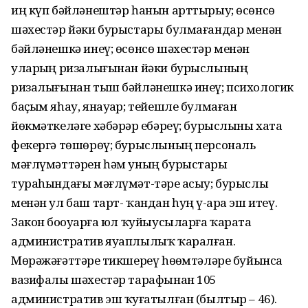
иң күп бәйләнештәр һанын арттырыу; өсөнсө
шәхестәр йәки бурыстары булмағандар менән
бәйләнешкә инеү; өсөнсө шәхестәр менән
уларҙың ризалығынан йәки бурыслының
ризалығынан тыш бәйләнешкә инеү; психологик
баҫым яһау, янауҙар; тейешле булмаған
йөкмәткеләге хәбәрҙәр ебәреү; бурыслыны хата
фекергә төшөрөү; бурыслының персональ
мәғлүмәттәрен һәм уның бурыстары
тураһындағы мәғлүмәт-тәрҙе асыу; бурыслы
менән ул баш тарт- ҡандан һуң үҙ-ара эш итеү.
Закон боҙоуҙарға юл ҡуйыусыларға ҡарата
административ яуаплылыҡ ҡаралған.
Мөрәжәғәттәрҙе тикшереү һөҙөмтәләре буйынса
вазифалы шәхестәр тарафынан 105
административ эш ҡуҙғатылған (былтыр – 46).