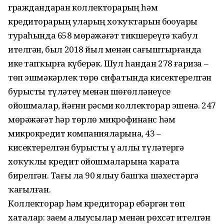
граждандарҙан коллекторҙарҙың һәм
кредиторҙарҙың уларҙың хоҡуҡтарын боҙоуҙары
тураһында 658 мөрәжәғәт тикшереүгә ҡабул
ителгән, был 2018 йыл менән сағыштырғанда
ике тапҡырға күберәк. Шул һандан 278 ғариза –
төп эшмәкәрлек төрө сифатында кисектерелгән
бурысты түләтеү менән шөғөлләнеүсе
ойошмалар, йәғни рәсми коллекторҙар эшенә. 247
мөрәжәғәт һәр төрлө микрофинанс һәм
микрокредит компанияларына, 43 –
кисектерелгән бурысты үҙ аллы түләтергә
хоҡуҡлы кредит ойошмаларына ҡарата
бирелгән. Тағы ла 90 ялыу башҡа шәхестәргә
ҡағылған.
Коллекторҙар һәм кредиторҙар ебәргән төп
хаталар: заем алыусылар менән рөхсәт ителгән