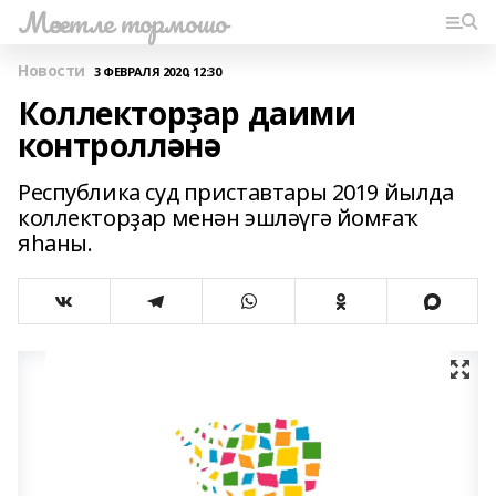
Мәсетле тормошо
Новости
3 ФЕВРАЛЯ 2020, 12:30
Коллекторҙар даими
контролләнә
Республика суд приставтары 2019 йылда
коллекторҙар менән эшләүгә йомғаҡ
яһаны.