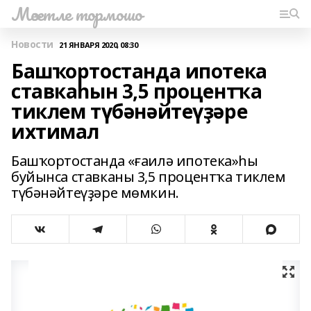
Мәсетле тормошо
Новости
21 ЯНВАРЯ 2020, 08:30
Башҡортостанда ипотека
ставкаһын 3,5 процентҡа
тиклем түбәнәйтеүҙәре
ихтимал
Башҡортостанда «ғаилә ипотека»һы
буйынса ставканы 3,5 процентҡа тиклем
түбәнәйтеүҙәре мөмкин.