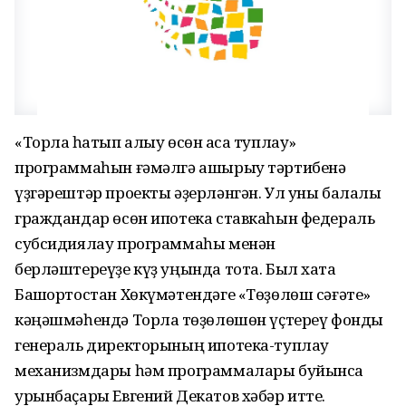
«Торлаҡ һатып алыу өсөн аҡса туплау»
программаһын ғәмәлгә ашырыу тәртибенә
үҙгәрештәр проекты әҙерләнгән. Ул уны балалы
граждандар өсөн ипотека ставкаһын федераль
субсидиялау программаһы менән
берләштереүҙе күҙ уңында тота. Был хаҡта
Башҡортостан Хөкүмәтендәге «Төҙөлөш сәғәте»
кәңәшмәһендә Торлаҡ төҙөлөшөн үҫтереү фонды
генераль директорының ипотека-туплау
механизмдары һәм программалары буйынса
урынбаҫары Евгений Декатов хәбәр итте.