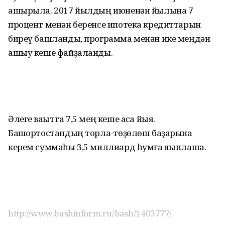
ашырыла. 2017 йылдың июненән йылына 7
процент менән беренсе ипотека кредиттарын
биреү башланды, программа менән ике меңдән
ашыу кеше файҙаланды.
Әлеге ваҡытта 7,5 мең кеше аҡса йыя.
Башҡортостандың торлаҡ-төҙөлөш баҙарына
керем суммаһы 3,5 миллиард һумға яҡынлаша.
http://www.bashinform.ru/bash/1403777/