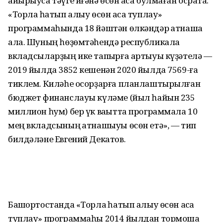
айырыуса тәүге иғәнә өсөн аҡса булмаған осраҡта.
«Торлаҡ һатып алыу өсөн аҡса туплау»
программаһында 18 йәштән өлкәндәр ҡатнаша
ала. Шуның һөҙөмтәһендә республикала
вкладсыларҙың ике тапҡырға артыуы күҙәтелә —
2019 йылда 3852 кешенән 2020 йылда 7569-ға
тиклем. Киләһе осорҙарға планлаштырылған
бюджет финанслауы күләме (йыл һайын 235
миллион һум) бер үк ваҡытта программала 10
мең вкладсының ҡатнашыуы өсөн етә», — тип
билдәләне Евгений Декатов.
Башҡортостанда «Торлаҡ һатып алыу өсөн аҡса
туплау» программаһы 2014 йылдан тормошҡа