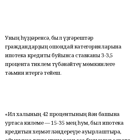
Уның һүҙҙәренсә, был үҙгәрештәр
граждандарҙың ошондай категорияларына
ипотека кредиты буйынса ставканы 3-3,5
процентҡа тиклем түбәнәйтеү мөмкинлеге
тәьмин итергә тейеш.
«Ил халҡының 42 процентының йән башына
уртаса килеме — 15-35 мең һум, был ипотека
кредитын хеҙмәтләндереүҙе ауырлаштыра,