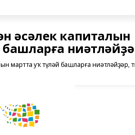
өн әсәлек капиталын
й башларға ниәтләйҙә
лын мартта уҡ түләй башларға ниәтләйҙәр, 