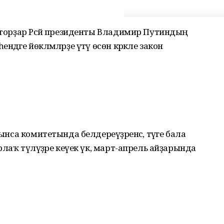
наторҙар Рәсәй президенты Владимир Путиндың
әге йөкләмәләрҙе үтәү өсөн кәрәкле закон
йынса комитетында белдереүҙәренсә, тәүге бала
рлаҡ түләүҙәре кеүек үк, март-апрель айҙарында