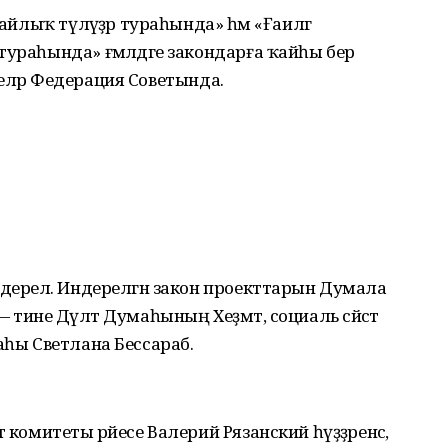
айлыҡ түләүҙәр тураһында» һәм «Ғаиләгә
ураһында» ғәмәлдәге закондарға ҡайһы бер
ләнеләр Федерация Советында.
ндерелә. Индерелгән закон проекттарын Думала
тине Дәүләт Думаһының Хеҙмәт, социаль сәйәсәт
аһы Светлана Бессараб.
 комитеты рәйесе Валерий Рязанский һүҙҙәренсә,