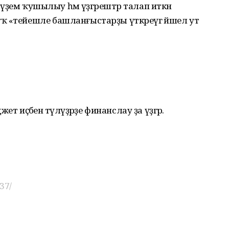
 әүҙем ҡушылыу һәм үҙгәрештәр талап иткән
 «тейешле башланғыстарҙы үткәреүгә йәшел ут
 иҫәбенә түләүҙәрҙе финанслау ҙа үҙгәрә.
37/