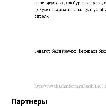
сенаторҙарҙың төп бурысы – әҙерләүгә
документтарҙы анализлау, шулай уҡ
биреү».
Сенатор белдереүенсә, федераль бюджет
http://www.bashinform.ru/bash/14034
Партнеры