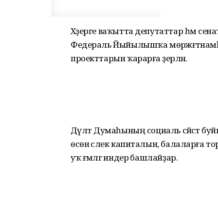
Хәҙерге ваҡытта депутаттар һәм се
Федераль Йыйылышҡа мөрәжәғәтнамәһенд
проекттарын ҡарарға әҙерләнә.
Дәүләт Думаһының социаль сәйәсәт бу
өсөн әсәлек капиталын, балаларға то
уҡ ғәмәлгә индерә башлайҙар.