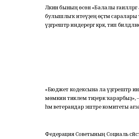
Ләкин бының өсөн «Балалы ғаиләләргә 
булышлыҡ итеүҙең өҫтәмә саралары т
үҙгәрештәр индерергә кәрәк, тип билдә
«Бюджет кодексына ла үҙгәрештәр и
мөмкин тиклем тиҙерәк ҡарарбыҙ», — 
һәм ветерандар эштәре комитеты ағз
Федерация Советының Социаль сәйәсәт