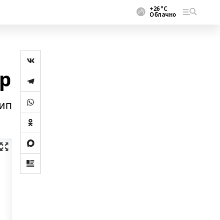
+26 °С
Облачно
р
тип