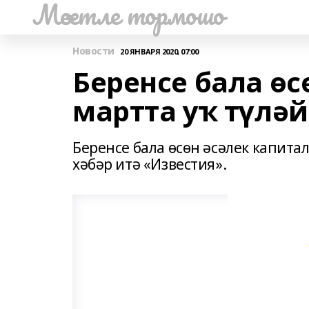
Мәсетле тормошо
Новости
20 ЯНВАРЯ 2020, 07:00
Беренсе бала өс
мартта уҡ түлә
Беренсе бала өсөн әсәлек капита
хәбәр итә «Известия».