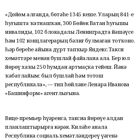
«Дөйөм алғанда, бөтәһе 1345 кеше. Уларҙың 841-е
һуғышта ҡатнашҡан, 300 Бөйөк Ватан һуғышы
инвалиды, 102 блокадалы Ленинградта йәшәүсе
һәм 102 концлагерҙарҙың бәлиғ булмаған тотҡоно.
Һәр береһе айына дүрт тапҡыр Яндекс.Такси
хеҙмәттәре менән бушлай файҙалана ала. Бер юл
йөрөү хаҡы 250 һумдан артмаҫҡа тейеш. Йәнә
ҡабатлайым: был бушлай һәм тотош
республикала», — тип һөйләне Ленара Иванова
«Башинформ» агентлығына.
Вице-премьер һүҙҙәренсә, таксиҙа йөрөүҙе алдан
планлаштырырға кәрәк. Киләһе аҙнала
Республика социаль хеҙмәтләндереү үҙәгенә