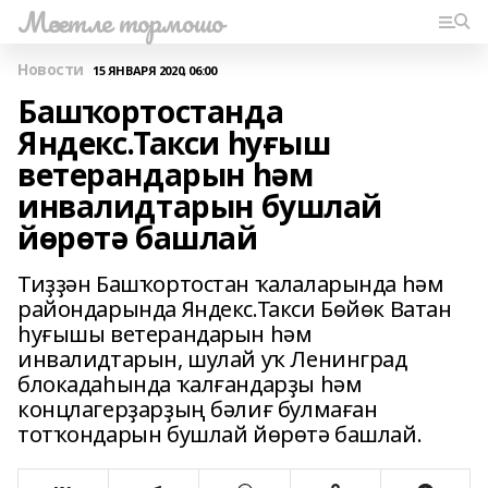
Мәсетле тормошо
Новости
15 ЯНВАРЯ 2020, 06:00
Башҡортостанда
Яндекс.Такси һуғыш
ветерандарын һәм
инвалидтарын бушлай
йөрөтә башлай
Тиҙҙән Башҡортостан ҡалаларында һәм
райондарында Яндекс.Такси Бөйөк Ватан
һуғышы ветерандарын һәм
инвалидтарын, шулай уҡ Ленинград
блокадаһында ҡалғандарҙы һәм
концлагерҙарҙың бәлиғ булмаған
тотҡондарын бушлай йөрөтә башлай.