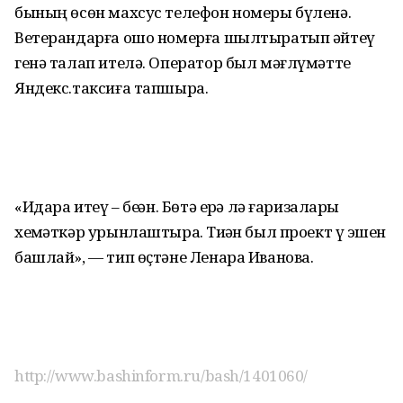
бының өсөн махсус телефон номеры бүленә.
Ветерандарға ошо номерға шылтыратып әйтеү
генә талап ителә. Оператор был мәғлүмәтте
Яндекс.таксиға тапшыра.
«Идара итеү – беҙҙән. Бөтә ерҙә лә ғаризаларҙы
хеҙмәткәр урынлаштыра. Тиҙҙән был проект үҙ эшен
башлай», — тип өҫтәне Ленара Иванова.
http://www.bashinform.ru/bash/1401060/