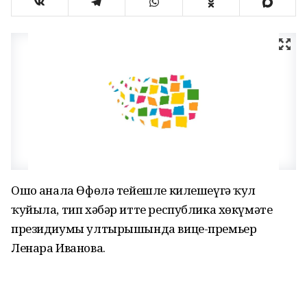
Ошо аҙнала Өфөлә тейешле килешеүгә ҡул
ҡуйыла, тип хәбәр итте республика хөкүмәте
президиумы ултырышында вице-премьер
Ленара Иванова.