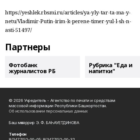
https://yeshlek.rbsmi.ru/articles/ya-yly-tar-ta-ma-y-
netu/Vladimir-Putin-irim-k-perene-timer-yul-l-sh-n-
asti-51497/
Партнеры
Фотобанк
Рубрика "Еда и
журналистов РБ
напитки"
© 2026 Учредитель - Агентство по печати и средствам
массовой информации Республики Башкортостан.
Об использовании персональных данных
Баш мөхәррир Э. Ф. БАҺАУЕТДИНОВА
Телефон
8(34770)2-00-05; 8(34770)2-00-32.