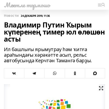
Мәсетле тормошо
Новости
24 ДЕКАБРЯ 2019, 11:36
Владимир Путин Ҡырым
күперенең тимер юл өлөшөн
асты
Ил башлығы ярымутрау һәм ҡитға
араһындағы хәрәкәтте асып, рельс
автобусында Керчтән Тамангә барҙы.