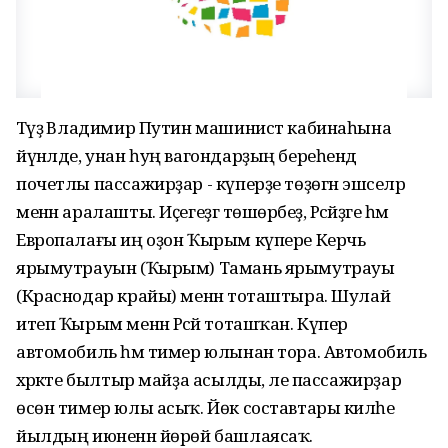
Тәүҙә Владимир Путин машинист кабинаһына
йүнәлде, унан һуң вагондарҙың береһендә
почетлы пассажирҙар - күперҙе төҙөгән эшселәр
менән аралашты. Иҫегеҙгә төшөрәбеҙ, Рәсәйҙәге һәм
Европалағы иң оҙон Ҡырым күпере Керчь
ярымутрауын (Ҡырым) Тамань ярымутрауы
(Краснодар крайы) менән тоташтыра. Шулай
итеп Ҡырым менән Рәсәй тоташҡан. Күпер
автомобиль һәм тимер юлынан тора. Автомобиль
хәрәкәте былтыр майҙа асылды, әле пассажирҙар
өсөн тимер юлы асыҡ. Йөк составтары киләһе
йылдың июненән йөрөй башлаясаҡ.