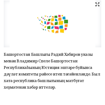
Башҡортостан Башлығы Радий Хәбиров указы
менән Владимир Спеле Башҡортостан
Республикаһының Юстиция эштәре буйынса
дәүләт комитеты рәйесе итеп тәғәйенләнде. Был
хаҡта республика башлығының матбуғат
хеҙмәтенән хәбәр иттеләр.