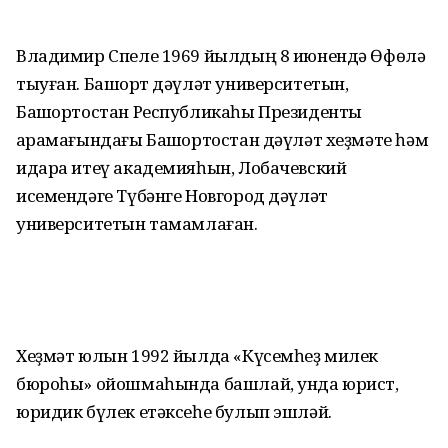
Владимир Спеле 1969 йылдың 8 июнендә Өфөлә
тыуған. Башҡорт дәүләт университетын,
Башҡортостан Республикаһы Президенты
ҡарамағындағы Башҡортостан дәүләт хеҙмәте һәм
идара итеү академияһын, Лобачевский
исемендәге Түбәнге Новгород дәүләт
университетын тамамлаған.
Хеҙмәт юлын 1992 йылда «Күсемһеҙ милек
бюроһы» ойошмаһында башлай, унда юрист,
юридик бүлек етәксеһе булып эшләй.