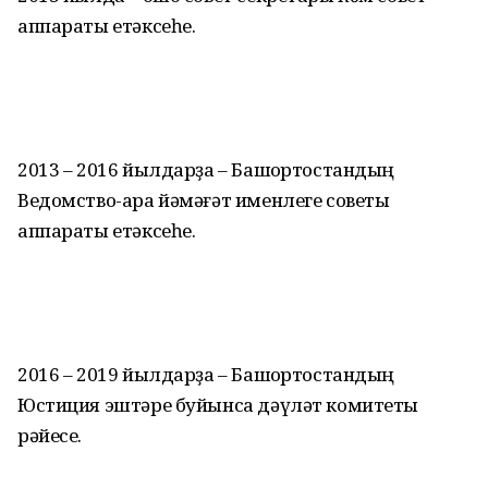
аппараты етәксеһе.
2013 – 2016 йылдарҙа – Башҡортостандың
Ведомство-ара йәмәғәт именлеге советы
аппараты етәксеһе.
2016 – 2019 йылдарҙа – Башҡортостандың
Юстиция эштәре буйынса дәүләт комитеты
рәйесе.