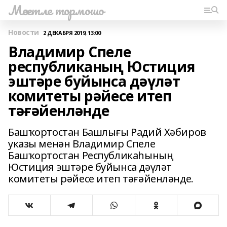
Мәсетле тормошо
Новости
2 ДЕКАБРЯ 2019, 13:00
Владимир Спеле
республиканың Юстиция
эштәре буйынса дәүләт
комитеты рәйесе итеп
тәғәйенләнде
Башҡортостан Башлығы Радий Хәбиров
указы менән Владимир Спеле
Башҡортостан Республикаһының
Юстиция эштәре буйынса дәүләт
комитеты рәйесе итеп тәғәйенләнде.