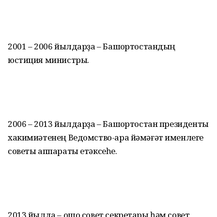
2001 – 2006 йылдарҙа – Башҡортостандың
юстиция министры.
2006 – 2013 йылдарҙа – Башҡортостан президенты
хакимиәтенең Ведомство-ара йәмәғәт именлеге
советы аппараты етәксеһе.
2013 йылда – ошо совет секретары һәм совет