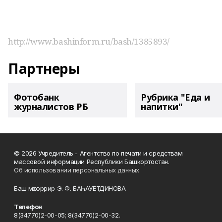
http://www.bashinform.ru/bash/1385893/
Партнеры
Фотобанк
Рубрика "Еда и
журналистов РБ
напитки"
© 2026 Учредитель - Агентство по печати и средствам
массовой информации Республики Башкортостан.
Об использовании персональных данных
Баш мөхәррир Э. Ф. БАҺАУЕТДИНОВА
Телефон
8(34770)2-00-05; 8(34770)2-00-32.