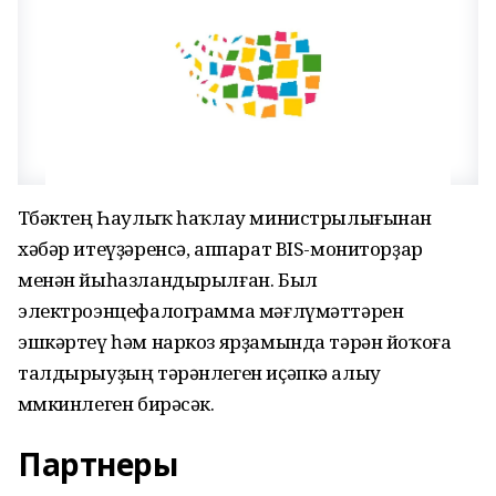
Төбәктең Һаулыҡ һаҡлау министрылығынан
хәбәр итеүҙәренсә, аппарат BIS-мониторҙар
менән йыһазландырылған. Был
электроэнцефалограмма мәғлүмәттәрен
эшкәртеү һәм наркоз ярҙамында тәрән йоҡоға
талдырыуҙың тәрәнлеген иҫәпкә алыу
мөмкинлеген бирәсәк.
Партнеры