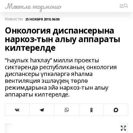
Мәсетле тормошо
Новости
25 НОЯБРЯ 2019, 06:00
Онкология диспансерына
наркоз-тын алыу аппараты
килтерелде
“Һаулыҡ һаҡлау” милли проекты
сиктәрендә республиканың онкология
диспансеры үпкәләргә яһалма
вентиляция эшләүҙең төрлө
режимдарына эйә наркоз-тын алыу
аппараты килтерелде.