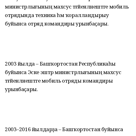
министрлығының махсус тәғәйенләнештәге мобиль
отрядында техника һәм ҡоралландырыу
буйынса отряд командиры урынбаҫары.
2003 йылда – Башҡортостан Республикаһы
буйынса Эске эштәр министрлығының махсус
тәғәйенләнештәге мобиль отряды командиры
урынбаҫары.
2003–2016 йылдарҙа – Башҡортостан буйынса