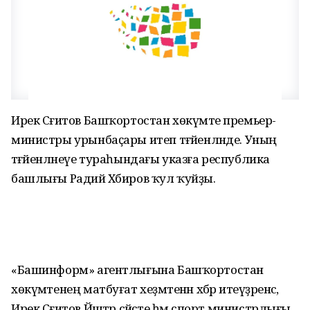
Ирек Сәғитов Башҡортостан хөкүмәте премьер-
министры урынбаҫары итеп тәғәйенләнде. Уның
тәғәйенләнеүе тураһындағы указға республика
башлығы Радий Хәбиров ҡул ҡуйҙы.
«Башинформ» агентлығына Башҡортостан
хөкүмәтенең матбуғат хеҙмәтенән хәбәр итеүҙәренсә,
Ирек Сәғитов Йәштәр сәйәсәте һәм спорт министрлығы,