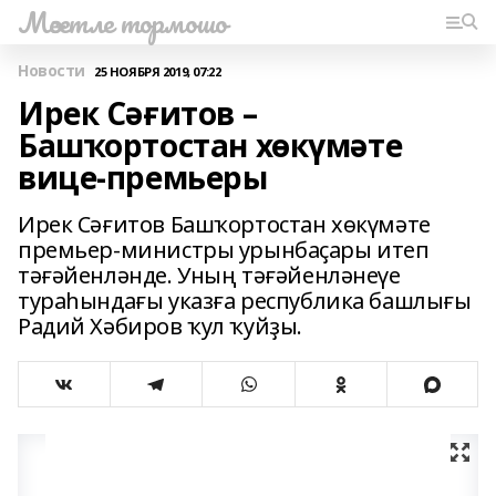
Мәсетле тормошо
Новости
25 НОЯБРЯ 2019, 07:22
Ирек Сәғитов –
Башҡортостан хөкүмәте
вице-премьеры
Ирек Сәғитов Башҡортостан хөкүмәте
премьер-министры урынбаҫары итеп
тәғәйенләнде. Уның тәғәйенләнеүе
тураһындағы указға республика башлығы
Радий Хәбиров ҡул ҡуйҙы.