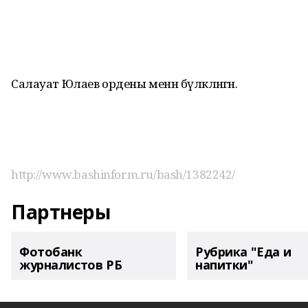
Салауат Юлаев ордены менән бүләкләнгән.
http://www.bashinform.ru/bash/1382242/
Партнеры
Фотобанк
Рубрика "Еда и
журналистов РБ
напитки"