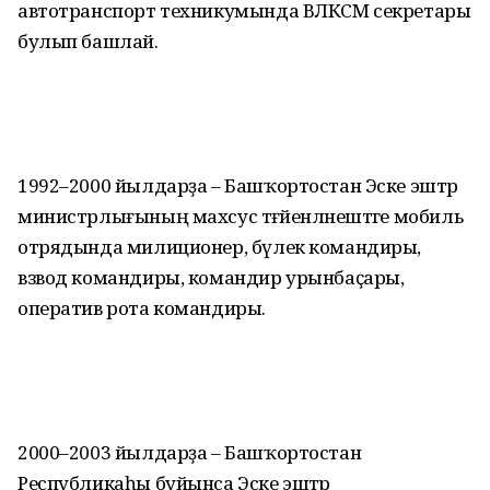
автотранспорт техникумында ВЛКСМ секретары
булып башлай.
1992–2000 йылдарҙа – Башҡортостан Эске эштәр
министрлығының махсус тәғәйенләнештәге мобиль
отрядында милиционер, бүлек командиры,
взвод командиры, командир урынбаҫары,
оператив рота командиры.
2000–2003 йылдарҙа – Башҡортостан
Республикаһы буйынса Эске эштәр