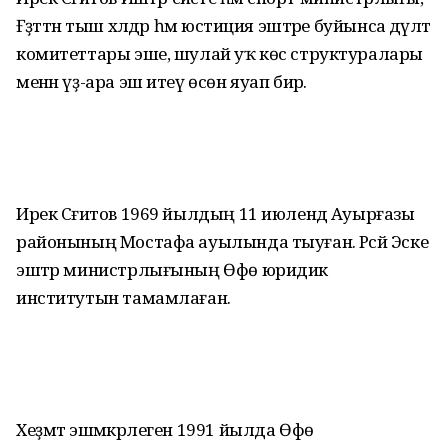
Ғәҙәттән тыш хәлдәр һәм юстиция эштәре буйынса дәүләт
комитеттары эше, шулай уҡ көс структуралары
менән үҙ-ара эш итеү өсөн яуап бирә.
Ирек Сәғитов 1969 йылдың 11 июлендә Ауырғазы
районының Мостафа ауылында тыуған. Рәсәй Эске
эштәр министрлығының Өфө юридик
институтын тамамлаған.
Хеҙмәт эшмәкәрлеген 1991 йылда Өфө