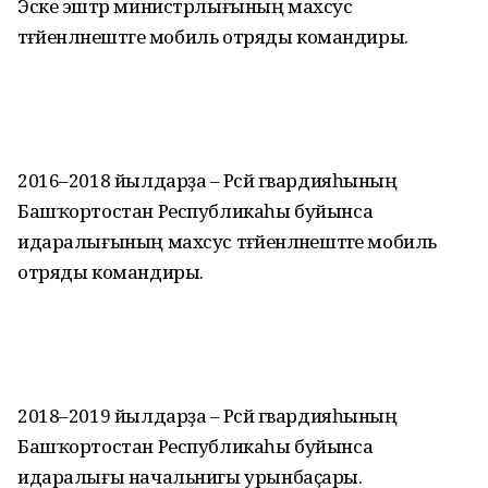
Эске эштәр министрлығының махсус
тәғәйенләнештәге мобиль отряды командиры.
2016–2018 йылдарҙа – Рәсәй гвардияһының
Башҡортостан Республикаһы буйынса
идаралығының махсус тәғәйенләнештәге мобиль
отряды командиры.
2018–2019 йылдарҙа – Рәсәй гвардияһының
Башҡортостан Республикаһы буйынса
идаралығы начальнигы урынбаҫары.