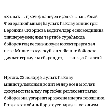
«Халыҡтың хәүефләнеүен иҫәпкә алып, Рәсәй
Федерацияһының һаулыҡ һаҡлау министры
Вероника Скворцова водителдәр өсөн медицина
тикшереүенең яңы тәртибе тураһында
бойороҡтоң көсөнә инеүен кисектерергә хәл
итте. Министр ҡул ҡуйған тейешле бойороҡ
дәүләт теркәүенә ебәрелде», — тип яҙа Салагай.
Иртәгә, 22 ноябрҙә, Һаулыҡ һаҡлау
министрлығының водителдәр өсөн мотлаҡ
документты алыу тәртибен регламентлаған
бойороғона үҙгәрештәр көсөнә инергә тейеш ине.
Бөтә автомобиль йөрөтөүселәргә алкоголизм