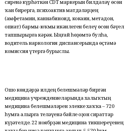
сиренә күрһәткән CDT маркерын билдәләү өсөн
ҡан бирергә, психоактив матдәләрҙең
(амфетамин, каннабиноид, кокаин, метадон,
опиат) бармы-юҡмы икәнлеген белеү өсөн бәүел
тапшырырға кәрәк. Ыңғай һөҙөмтә булһа,
водитель наркология диспансерында өҫтәмә
комиссия үтергә бурыслы.
Ошо көндәрҙә илдең белешмәләр биргән
медицина учреждениеларында халыҡтың
медицина белешмәләрен элекке хаҡҡа – 720
һумға алырға теләүенә бәйле оҙон сираттар
күҙәтелде. 22 ноябрҙән медицина тикшереүенең
хаҡы бер нисә тапҡырға артып, 5 570 һум