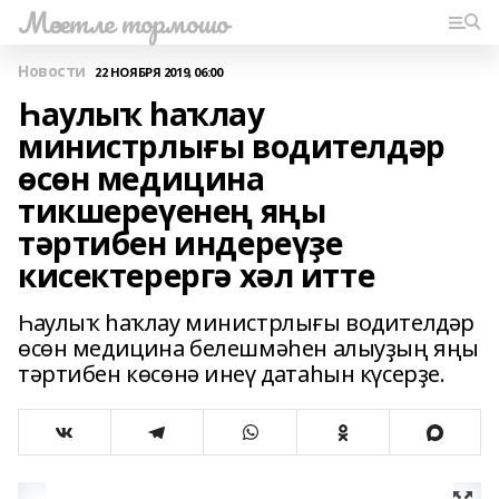
Мәсетле тормошо
Новости
22 НОЯБРЯ 2019, 06:00
Һаулыҡ һаҡлау
министрлығы водителдәр
өсөн медицина
тикшереүенең яңы
тәртибен индереүҙе
кисектерергә хәл итте
Һаулыҡ һаҡлау министрлығы водителдәр
өсөн медицина белешмәһен алыуҙың яңы
тәртибен көсөнә инеү датаһын күсерҙе.