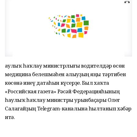
Һаулыҡ һаҡлау министрлығы водителдәр өсөн
медицина белешмәһен алыуҙың яңы тәртибен
көсөнә инеү датаһын күсерҙе. Был хаҡта
«Российская газета» Рәсәй Федерацияһының
һаулыҡ һаҡлау министры урынбаҫары Олег
Салагайҙың Telegram-каналына һылтанып хәбәр
итә.