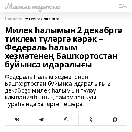
Мәсетле тормошо
Новости
21 НОЯБРЯ 2019, 08:00
Милек һалымын 2 декабргә
тиклем түләргә кәрәк –
Федераль һалым
хеҙмәтенең Башҡортостан
буйынса идаралығы
Федераль һалым хеҙмәтенең
Башҡортостан буйынса идаралығы 2
декабрҙә милек һалымын түләү
кампанияһының тамамланыуы
тураһында хәтергә төшөрә.