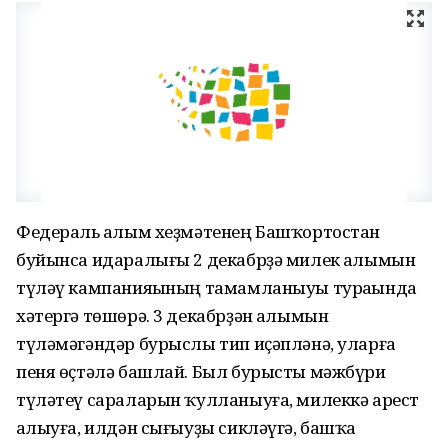
Федераль һалым хеҙмәтенең Башҡортостан
буйынса идаралығы 2 декабрҙә милек һалымын
түләү кампанияһының тамамланыуы тураһында
хәтергә төшөрә. 3 декабрҙән һалымын
түләмәгәндәр бурыслы тип иҫәпләнә, уларға
пеня өҫтәлә башлай. Был бурысты мәжбүри
түләтеү сараларын ҡулланыуға, милеккә арест
һалыуға, илдән сығыуҙы сикләүгә, башҡа