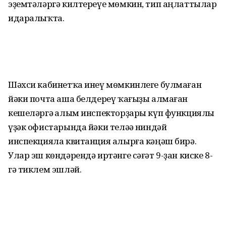
эҙемтәләргә килтереүе мөмкин, тип аңлаттылар
идаралыҡта.
Шәхси кабинетҡа инеү мөмкинлеге булмаған
йәки почта аша белдереү ҡағыҙы алмаған
кешеләргә һалым инспекторҙары күп функциялы
үҙәк офистарында йәки теләһә ниндәй
инспекцияла квитанция алырға кәңәш бирә.
Улар эш көндәрендә иртәнге сәғәт 9-ҙан киске 8-
гә тиклем эшләй.