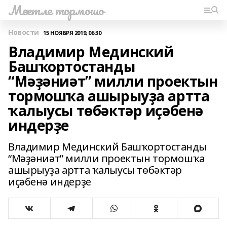
Мәсетле тормошо
Новости
15 НОЯБРЯ 2019, 06:30
Владимир Мединский
Башҡортостанды
“Мәҙәниәт” милли проектын
тормошҡа ашырыуҙа артта
ҡалыусы төбәктәр иҫәбенә
индерҙе
Владимир Мединский Башҡортостанды
“Мәҙәниәт” милли проектын тормошҡа
ашырыуҙа артта ҡалыусы төбәктәр
иҫәбенә индерҙе