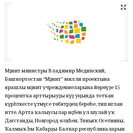
Мәҙәниәт министры Владимир Мединский,
Башҡортостан “Мәҙәниәт” милли проектына
ярашлы мәҙәниәт учреждениеларына йөрөүҙе 15
процентҡа арттырыуҙы күҙ уңында тотҡан
күрһәткесте үтәмәүсе төбәктәрҙең береһе, тип иғлан
итте. Артта ҡалыусылар иҫәбенә ул шулай уҡ
Дағстанды, Новгород өлкәһен, Төньяҡ Осетияны,
Ҡалмыҡ һәм Ҡабарҙы-Балҡар республикаларын