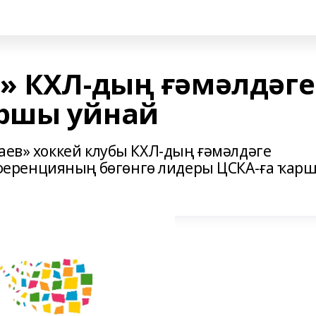
» КХЛ-дың ғәмәлдәге
ршы уйнай
аев» хоккей клубы КХЛ-дың ғәмәлдәге
еренцияның бөгөнгө лидеры ЦСКА-ға ҡар