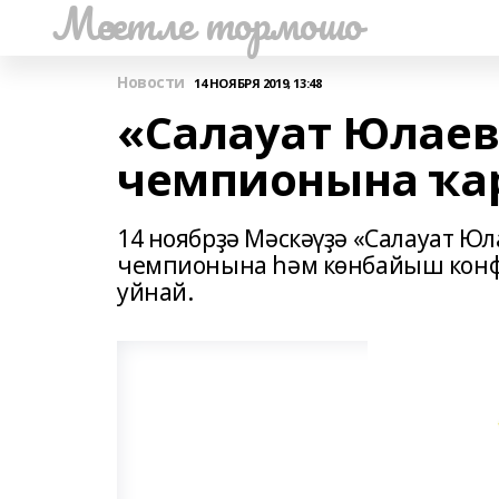
Мәсетле тормошо
Новости
14 НОЯБРЯ 2019, 13:48
«Салауат Юлаев
чемпионына ҡа
14 ноябрҙә Мәскәүҙә «Салауат Юл
чемпионына һәм көнбайыш конф
уйнай.