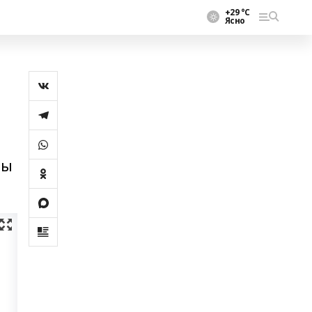
+29 °С
Ясно
шы