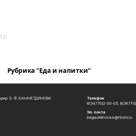
51/
Рубрика "Еда и напитки"
ррир Э. Ф. БАҺАУЕТДИНОВА
Телефон
8(34770)2-00-05; 8(34770)
Эл. почта
bagautdinova.e@rbsmi.ru