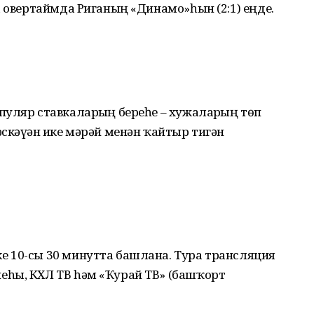
а овертаймда Риганың «Динамо»һын (2:1) еңде.
уляр ставкаларҙың береһе – хужаларҙың төп
скәүҙән ике мәрәй менән ҡайтыр тигән
 10-сы 30 минутта башлана. Тура трансляция
һы, КХЛ ТВ һәм «Ҡурай ТВ» (башҡорт