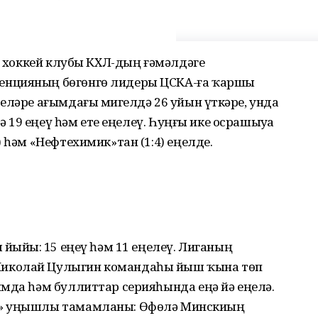
в» хоккей клубы КХЛ-дың ғәмәлдәге
енцияның бөгөнгө лидеры ЦСКА-ға ҡаршы
еләре ағымдағы миҙгелдә 26 уйын үткәрҙе, унда
дә 19 еңеү һәм ете еңелеү. Һуңғы ике осрашыуҙа
 һәм «Нефтехимик»тан (1:4) еңелде.
йыйҙы: 15 еңеү һәм 11 еңелеү. Лиганың
иколай Цулыгин командаһы йыш ҡына төп
ймда һәм буллиттар серияһында еңә йә еңелә.
р» уңышлы тамамланы: Өфөлә Минскиҙың