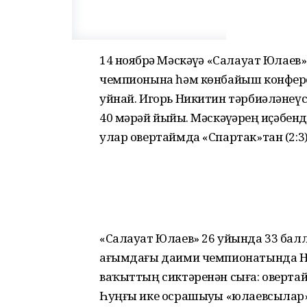
14 ноябрҙә Мәскәүҙә «Салауат Юлае
чемпионына һәм көнбайыш конфер
уйнай. Игорь Никитин тәрбиәләнеүс
40 мәрәй йыйҙы. Мәскәүҙәрҙең иҫәбен
улар овертаймда «Спартак»тан (2:3)
«Салауат Юлаев» 26 уйында 33 балл 
ағымдағы даими чемпионатында Н
ваҡыттың сиктәренән сыға: оверта
Һуңғы ике осрашыуҙы «юлаевсыла