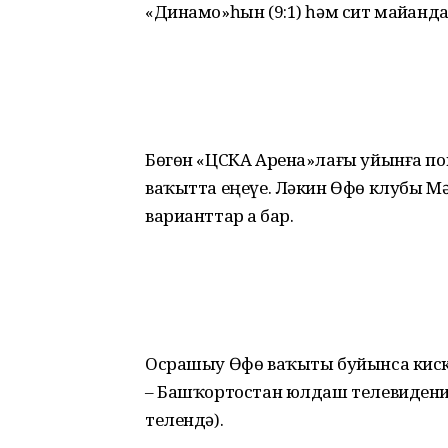
«Динамо»һын (9:1) һәм сит майҙанд
Бөгөн «ЦСКА Арена»лағы уйынға поп
ваҡытта еңеүе. Ләкин Өфө клубы Мә
варианттар ҙа бар.
Осрашыу Өфө ваҡыты буйынса киске
– Башҡортостан юлдаш телевидение
телендә).