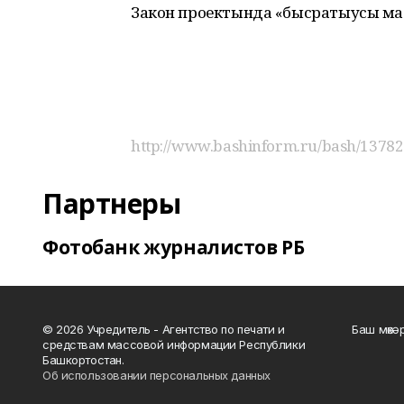
Закон проектында «бысратыусы мат
http://www.bashinform.ru/bash/13782
Партнеры
Фотобанк журналистов РБ
© 2026 Учредитель - Агентство по печати и
Баш мөхә
средствам массовой информации Республики
Башкортостан.
Об использовании персональных данных