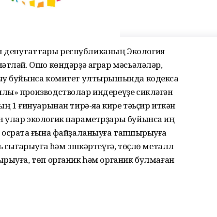
 депутаттары республиканың Экология
әтләй. Ошо көндәрҙә аграр мәсьәләләр,
ыу буйынса комитет ултырышында кодексҡа
лы» производстволар индереүҙе сикләгән
ң 1 ғинуарынан тирә-яҡҡа кире тәьҫир иткән
н улар экологик параметрҙары буйынса иң
 осраҡта ғына файҙаланыуға тапшырыуға
ть сығарыуға һәм эшкәртеүгә, төҫлө металл
ырыуға, төп органик һәм органик булмаған