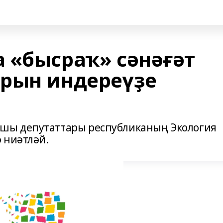
 «бысраҡ» сәнәғәт
рын индереүҙе
шы депутаттары республиканың Экология
 ниәтләй.