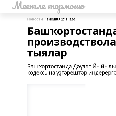
Мәсетле тормошо
Новости
13 НОЯБРЯ 2019, 12:00
Башҡортостанда
производствола
тыялар
Башҡортостанда Дәүләт Йыйылы
кодексына үҙгәрештәр индерергә