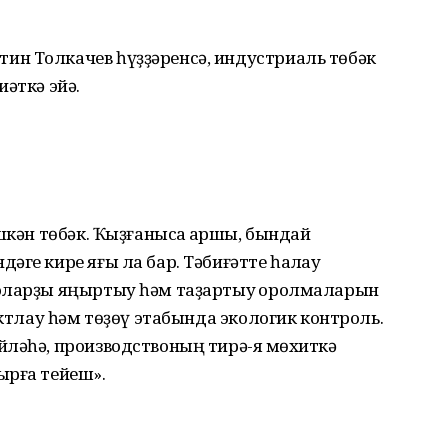
н Толкачев һүҙҙәренсә, индустриаль төбәк
әткә эйә.
шкән төбәк. Ҡыҙғанысҡа ҡаршы, бындай
ге кире яғы ла бар. Тәбиғәтте һаҡлау
воларҙы яңыртыу һәм таҙартыу ҡоролмаларын
ектлау һәм төҙөү этабында экологик контроль.
ләһә, производствоның тирә-яҡ мөхиткә
ырға тейеш».