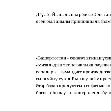
Дәүләт Йыйылышы рәйесе Константи
өсөн был аныҡлыҡ принципиаль әһәми
«Башҡортостан – сәнәғәт яғынан үҫе
«миҙал»дың экологик зыян рәүешендә
саралары – ғәмәлдәге производст
ғына ҡуйыу түгел. Был шулай уҡ про
Әгәр баҙар продукттың сифатын көй
йоғонтоһо дәүләт контролендә бул