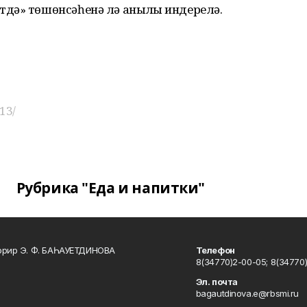
дә» төшөнсәһенә лә аныҡлыҡ индерелә.
13/
Рубрика "Еда и напитки"
ррир Э. Ф. БАҺАУЕТДИНОВА
Телефон
8(34770)2-00-05; 8(34770)
Эл. почта
bagautdinova.e@rbsmi.ru