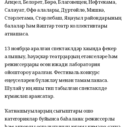
Ағиҙел, Белорет, Бөрө, Благовещен, Нефтекама,
Салауат, Өфө ҡалалары, Дүртөйлө, Мишкә,
Стәрлетамаҡ, Стәрлебаш, Яңауыл райондарының
балалар һәм йәштәр театр коллективтары
ҡатнашасаҡ.
13 ноябрҙә ҡаралған спектаклдәр хаҡында фекер
алышыу, һәүәҫкәр театрҙарҙың етәкселәре һәм
режиссерҙары өсөн ижади лаборатория
ойоштороу ҡаралған. Фестиваль конкурс
еңеүселәрен бүләкләү менән тамамланасаҡ.
Шулай уҡ иң яҡшы тип табылған спектаклде
күмәкләп ҡараясаҡтар.
Ҡатнашыуыларҙың сығыштары ошо
категориялар буйынса баһалана: режиссерлыҡ
һәм актерлыҡ оҫталығының юғары кимәле; сәхнә