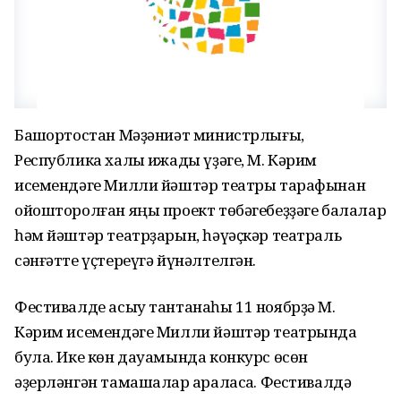
Башҡортостан Мәҙәниәт министрлығы,
Республика халыҡ ижады үҙәге, М. Кәрим
исемендәге Милли йәштәр театры тарафынан
ойошторолған яңы проект төбәгебеҙҙәге балалар
һәм йәштәр театрҙарын, һәүәҫкәр театраль
сәнғәтте үҫтереүгә йүнәлтелгән.
Фестивалде асыу тантанаһы 11 ноябрҙә М.
Кәрим исемендәге Милли йәштәр театрында
була. Ике көн дауамында конкурс өсөн
әҙерләнгән тамашалар ҡараласаҡ. Фестивалдә