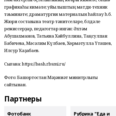
графикаһы кимәле; ҡуйылыштың матди-техник
тәьминәте; драматургия материалын һайлау һ.б.
Жюри составына театр тәнҡитселәре, блдәле
режиссерҙар, педагогтар ингән: Әхтәм
Абушахманов, Татьяна Хәйбуллина, Таңсулпан
Бабичева, Мәсәлим Күлбаев, Хөрмәтулла Үтәшев,
Илсур Ҡаҙаҡбаев.
Сығанаҡ: https://bash.rbsmi.ru/
Фото: Башҡортостан Мәҙәниәт минитрлығы
сайтынан.
Партнеры
Фотобанк
Рубрика "Еда и