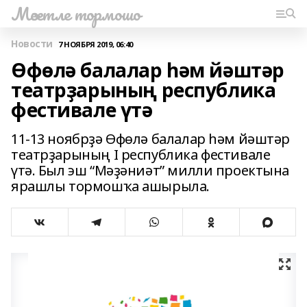
Мәсетле тормошо
Новости
7 НОЯБРЯ 2019, 06:40
Өфөлә балалар һәм йәштәр
театрҙарының республика
фестивале үтә
11-13 ноябрҙә Өфөлә балалар һәм йәштәр
театрҙарының I республика фестивале
үтә. Был эш “Мәҙәниәт” милли проектына
ярашлы тормошҡа ашырыла.