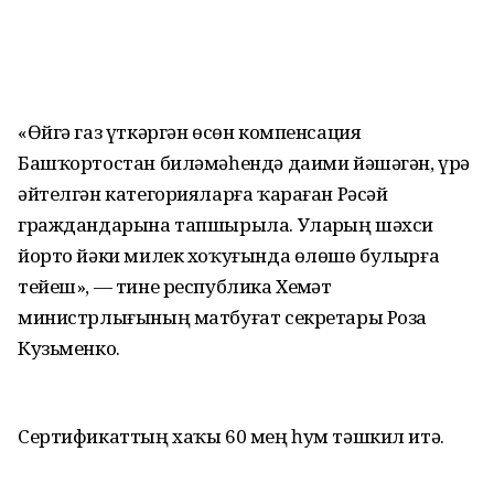
«Өйгә газ үткәргән өсөн компенсация
Башҡортостан биләмәһендә даими йәшәгән, үрҙә
әйтелгән категорияларға ҡараған Рәсәй
граждандарына тапшырыла. Уларҙың шәхси
йорто йәки милек хоҡуғында өлөшө булырға
тейеш», — тине республика Хеҙмәт
министрлығының матбуғат секретары Роза
Кузьменко.
Сертификаттың хаҡы 60 мең һум тәшкил итә.