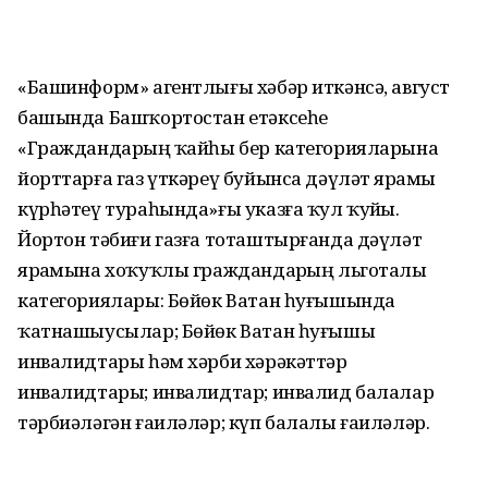
«Башинформ» агентлығы хәбәр иткәнсә, август
башында Башҡортостан етәксеһе
«Граждандарҙың ҡайһы бер категорияларына
йорттарға газ үткәреү буйынса дәүләт ярҙамы
күрһәтеү тураһында»ғы указға ҡул ҡуйҙы.
Йортон тәбиғи газға тоташтырғанда дәүләт
ярҙамына хоҡуҡлы граждандарҙың льготалы
категориялары: Бөйөк Ватан һуғышында
ҡатнашыусылар; Бөйөк Ватан һуғышы
инвалидтары һәм хәрби хәрәкәттәр
инвалидтары; инвалидтар; инвалид балалар
тәрбиәләгән ғаиләләр; күп балалы ғаиләләр.