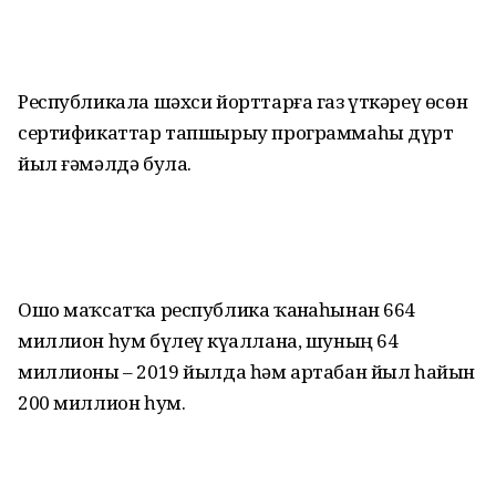
Республикала шәхси йорттарға газ үткәреү өсөн
сертификаттар тапшырыу программаһы дүрт
йыл ғәмәлдә була.
Ошо маҡсатҡа республика ҡаҙнаһынан 664
миллион һум бүлеү күҙаллана, шуның 64
миллионы – 2019 йылда һәм артабан йыл һайын
200 миллион һум.