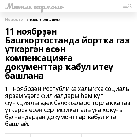
Мәсетле тормошо
Новости
7 НОЯБРЯ 2019, 08:00
11 ноябрҙән
Башҡортостанда йортҡа газ
үткәргән өсөн
компенсацияға
документтар ҡабул итеү
башлана
11 ноябрҙән Республика халыҡҡа социаль
ярҙам үҙәге филиалдары һәм күп
функциялы үҙәк бүлексәләре торлаҡҡа газ
үткәреү өсөн сертификат алыуға хоҡуғы
булғандарҙан документтар ҡабул итә
башлай.