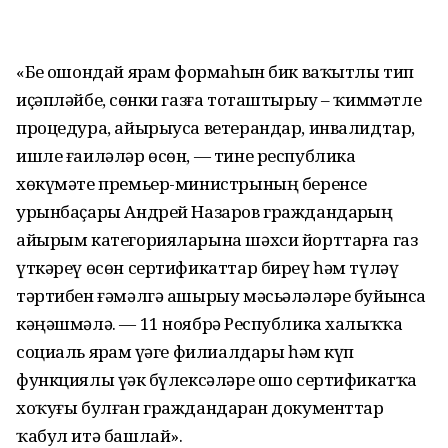
«Беҙ ошондай ярҙам формаһын бик ваҡытлы тип
иҫәпләйбеҙ, сөнки газға тоташтырыу – ҡиммәтле
процедура, айырыуса ветерандар, инвалидтар,
ишле ғаиләләр өсөн, — тине республика
хөкүмәте премьер-министрының беренсе
урынбаҫары Андрей Назаров граждандарҙың
айырым категорияларына шәхси йорттарға газ
үткәреү өсөн сертификаттар биреү һәм түләү
тәртибен ғәмәлгә ашырыу мәсьәләләре буйынса
кәңәшмәлә. — 11 ноябрҙә Республика халыҡҡа
социаль ярҙам үҙәге филиалдары һәм күп
функциялы үҙәк бүлексәләре ошо сертификатҡа
хоҡуғы булған граждандарҙан документтар
ҡабул итә башлай».