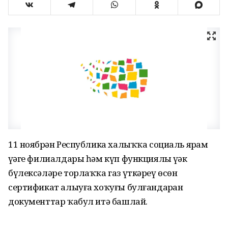
11 ноябрҙән Республика халыҡҡа социаль ярҙам
үҙәге филиалдары һәм күп функциялы үҙәк
бүлексәләре торлаҡҡа газ үткәреү өсөн
сертификат алыуға хоҡуғы булғандарҙан
документтар ҡабул итә башлай.