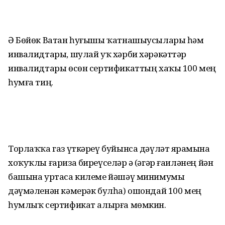
Ә Бөйөк Ватан һуғышы ҡатнашыусылары һәм
инвалидтары, шулай уҡ хәрби хәрәкәттәр
инвалидтары өсөн сертификаттың хаҡы 100 мең
һумға тиң.
Торлаҡҡа газ үткәреү буйынса дәүләт ярҙамына
хоҡуҡлы ғариза биреүселәр ҙә (әгәр ғаиләнең йән
башына уртаса килеме йәшәү минимумы
дәүмәленән кәмерәк булһа) ошондай 100 мең
һумлыҡ сертификат алырға мөмкин.