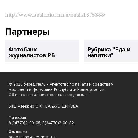
http://www.bashinform.ru/bash/1375388/
Партнеры
Фотобанк
Рубрика "Еда и
журналистов РБ
напитки"
© 2026 Учредитель - Агентство по печати и средствам
массовой информации Республики Башкортостан.
Об использовании персональных данных
Баш мөхәррир Э. Ф. БАҺАУЕТДИНОВА
Телефон
8(34770)2-00-05; 8(34770)2-00-32.
Эл. почта
bagautdinova.e@rbsmi.ru