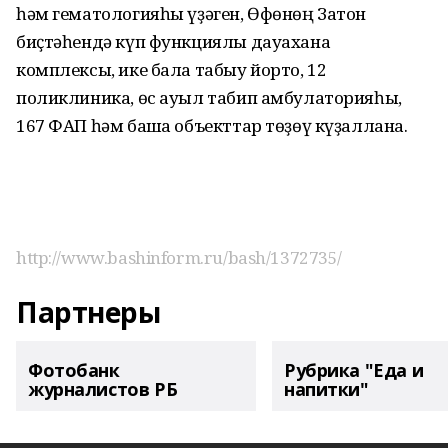
һәм гематологияһы үҙәген, Өфөнөң Затон
биҫтәһендә күп функциялы дауахана
комплексы, ике бала табыу йорто, 12
поликлиника, өс ауыл табип амбулаторияһы,
167 ФАП һәм башҡа объекттар төҙөү күҙаллана.
http://www.bashinform.ru/bash/1372735/
Партнеры
Фотобанк
Рубрика "Еда и
журналистов РБ
напитки"