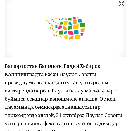
Башҡортостан Башлығы Радий Хәбиров
Калининградта Рәсәй Дәүләт Советы
президиумының киңәйтелгән ултырышы
сиктәрендә барған һаулыҡ һаҡлау мәсьәләләре
буйынса семинар-кәңәшмәлә ҡатнаша. Өс көн
дауамында семинарҙа ҡатнашыусылар
төркөмдәрҙә эшләй, 31 октябрҙә Дәүләт Советы
ултырышында фекер алышыу өсөн тәҡдимдәр