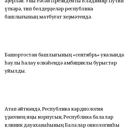
әҙерләй. Уны Рәсәй Президенты Владимир Путин
үткәрә, тип белдерҙеләр республика
башлығының матбуғат хеҙмәтендә.
Башҡортостан башлығының «сентябрь» указында
һаулыҡ һаҡлау өлкәһендә амбициялы бурыстар
ҡуйылды.
Атап әйткәндә, Республика кардиология
үҙәгенең яңы корпусын, Республика балалар
клиник дауаханаһының Балалар онкологияһы