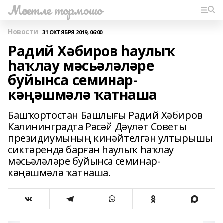
Мәсетле тормошо
Новости
31 ОКТЯБРЯ 2019, 06:00
Радий Хәбиров һаулыҡ
һаҡлау мәсьәләләре
буйынса семинар-
кәңәшмәлә ҡатнаша
Башҡортостан Башлығы Радий Хәбиров
Калининградта Рәсәй Дәүләт Советы
президиумының киңәйтелгән ултырышы
сиктәрендә барған һаулыҡ һаҡлау
мәсьәләләре буйынса семинар-
кәңәшмәлә ҡатнаша.