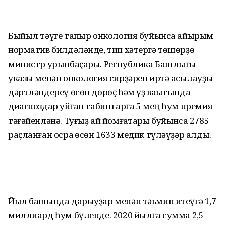
Быйыл тәүге тапҡыр онкология буйынса айырым
норматив билдәләнде, тип хәтергә төшөрҙө
министр урынбаҫары. Республика Башлығы
указы менән онкология сирҙәрен иртә асыҡлауҙы
дәртләндереү өсөн дөрөҫ һәм үҙ ваҡытында
диагноздар ҡуйған табиптарға 5 мең һум премия
тәғәйенләнә. Туғыҙ ай йомғаҡтары буйынса 2785
раҫланған осраҡ өсөн 1633 медик түләүҙәр алды.
Йыл башында дарыуҙар менән тәьмин итеүгә 1,7
миллиард һум бүленде. 2020 йылға сумма 2,5