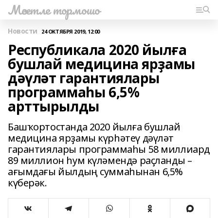
Мәсетле тормошо
Новости
24 ОКТЯБРЯ 2019, 12:00
Республикала 2020 йылға
бушлай медицина ярҙамы
дәүләт гарантиялары
программаһы 6,5%
арттырылды
Башҡортостанда 2020 йылға бушлай
медицина ярҙамы күрһәтеү дәүләт
гарантиялары программаһы 58 миллиард
89 миллион һум күләмендә раҫланды –
ағымдағы йылдың суммаһынан 6,5%
күберәк.