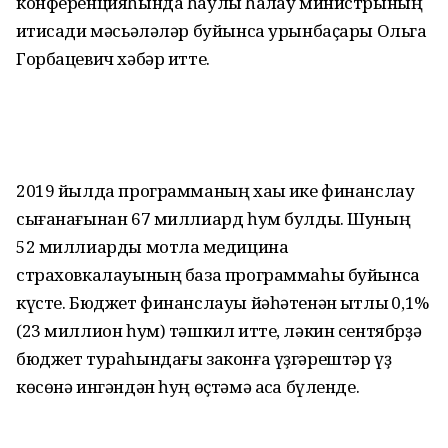
конференцияһында һаулыҡ һаҡлау министрының
иҡтисади мәсьәләләр буйынса урынбаҫары Ольга
Горбацевич хәбәр итте.
2019 йылда программаның хаҡы ике финанслау
сығанағынан 67 миллиард һум булды. Шуның
52 миллиарды мотлаҡ медицина
страховкалауының база программаһы буйынса
күсте. Бюджет финанслауы йәһәтенән ҡытлыҡ 0,1%
(23 миллион һум) тәшкил итте, ләкин сентябрҙә
бюджет тураһындағы законға үҙгәрештәр үҙ
көсөнә ингәндән һуң өҫтәмә аҡса бүленде.