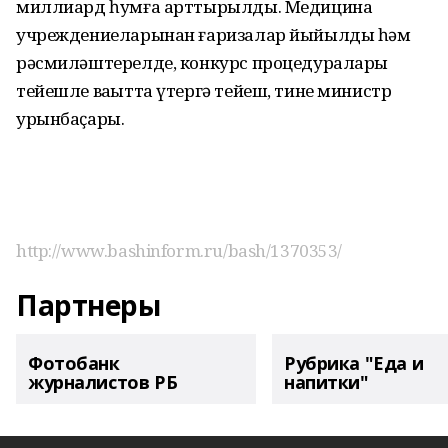
миллиард һумға арттырылды. Медицина
учреждениеларынан ғаризалар йыйылды һәм
рәсмиләштерелде, конкурс процедуралары
тейешле ваҡытта үтергә тейеш, тине министр
урынбаҫары.
http://www.bashinform.ru/bash/1370353/
Партнеры
Фотобанк
Рубрика "Еда и
журналистов РБ
напитки"