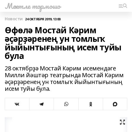
Мәсетле тормошо
Новости
24 ОКТЯБРЯ 2019, 13:00
Өфөлә Мостай Кәрим
әҫәрҙәренең ун томлыҡ
йыйынтығының исем туйы
була
28 октябрҙә Мостай Кәрим исемендәге
Милли йәштәр театрында Мостай Кәрим
әҫәрҙәренең ун томлыҡ йыйынтығының
исем туйы була.