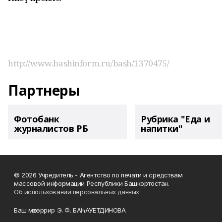
http://www.bashinform.ru/bash/1370475/
Партнеры
Фотобанк
Рубрика "Еда и
журналистов РБ
напитки"
© 2026 Учредитель - Агентство по печати и средствам
массовой информации Республики Башкортостан.
Об использовании персональных данных
Баш мөхәррир Э. Ф. БАҺАУЕТДИНОВА