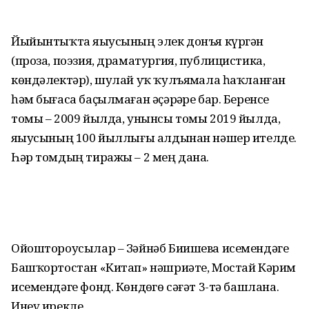
Йыйынтыҡта яҙыусының элек донъя күргән
(проза, поэзия, драматургия, публицистика,
көндәлектәр), шулай уҡ ҡулъяҙмала һаҡланған
һәм бығаса баҫылмаған әҫәрҙәре бар. Беренсе
томы – 2009 йылда, унынсы томы 2019 йылда,
яҙыусының 100 йыллығы алдынан нәшер ителде.
Һәр томдың тиражы – 2 мең дана.
Ойоштороусылар – Зәйнәб Биишева исемендәге
Башҡортостан «Китап» нәшриәте, Мостай Кәрим
исемендәге фонд. Көндөҙгө сәғәт 3-тә башлана.
Инеү ирекле.