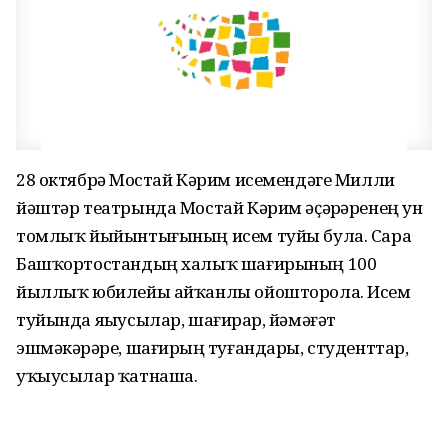
28 октябрҙә Мостай Кәрим исемендәге Милли
йәштәр театрында Мостай Кәрим әҫәрҙәренең ун
томлыҡ йыйынтығының исем туйы була. Сара
Башҡортостандың халыҡ шағирының 100
йыллыҡ юбилейы айҡанлы ойошторола. Исем
туйында яҙыусылар, шағирҙар, йәмәғәт
эшмәкәрҙәре, шағирҙың туғандары, студенттар,
уҡыусылар ҡатнаша.