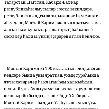
Татарстан, Дағстан, Ҡабарҙы-Балҡар
республикаһы яҙыусылар союзы вәкилдәре,
республика ижадсылары, мәҙәниәт һәм сәнғәт
әһелдәре, Мостай Кәрим ижадын яратыусы ҡала
халҡы һәм ҡунаҡтары шағирҙың һәйкәленә
сәскәләр һалды, уның әҫәрҙәрен яттан һөйләне.
– Мостай Кәримдең 100 йыллығын билдәләгән
көндәрҙә бында уны яратҡан, уның тураһында
яҡты хәтирәләр һаҡлаған һәм халҡыбыҙҙың
шундай улы булыуы менән ихлас ғорурланған
кешеләр йыйылды, – тине Радий Хәбиров. –
Мостай Кәрим – һалдат. Ул һуғыш юлын үтә,