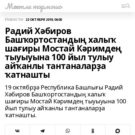
Мәсетле тормошо
Новости
22 ОКТЯБРЯ 2019, 06:00
Радий Хәбиров
Башҡортостандың халыҡ
шағиры Мостай Кәримдең
тыуыуына 100 йыл тулыу
айҡанлы тантаналарҙа
ҡатнашты
19 октябрҙә Республика Башлығы Радий
Хәбиров Башҡортостандың халыҡ
шағиры Мостай Кәримдең тыуыуына 100
йыл тулыу айҡанлы тантаналарҙа
ҡатнашты.