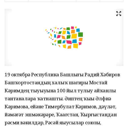
19 октябрҙә Республика Башлығы Радий Хәбиров
Башҡортостандың халыҡ шағиры Мостай
Кәримдең тыуыуына 100 йыл тулыу айҡанлы
тантаналарҙа ҡатнашты. Әҙиптең ҡыҙы Әлфиә
Кәримова, ейәне Тимербулат Кәримов, дәүләт,
йәмәғәт эшмәкәрҙәре, Ҡаҙағстан, Ҡырғыҙстандан
рәсми вәкилдәр, Рәсәй яҙыусылар союзы,