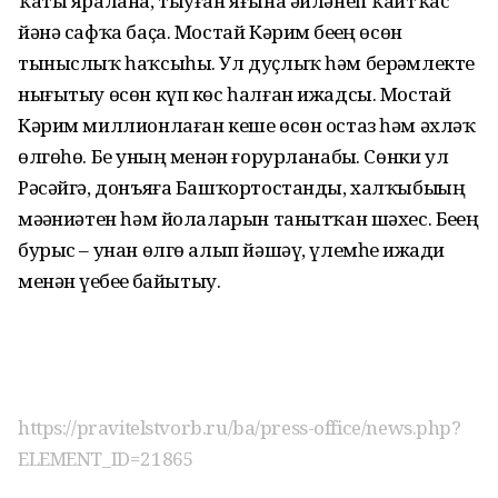
ҡаты яралана, тыуған яғына әйләнеп ҡайтҡас
йәнә сафҡа баҫа. Мостай Кәрим беҙҙең өсөн
тыныслыҡ һаҡсыһы. Ул дуҫлыҡ һәм берҙәмлекте
нығытыу өсөн күп көс һалған ижадсы. Мостай
Кәрим миллионлаған кеше өсөн остаз һәм әхләҡ
өлгөһө. Беҙ уның менән ғорурланабыҙ. Сөнки ул
Рәсәйгә, донъяға Башҡортостанды, халҡыбыҙҙың
мәҙәниәтен һәм йолаларын танытҡан шәхес. Беҙҙең
бурыс – унан өлгө алып йәшәү, үлемһеҙ ижади
менән үҙебеҙҙе байытыу.
https://pravitelstvorb.ru/ba/press-office/news.php?
ELEMENT_ID=21865