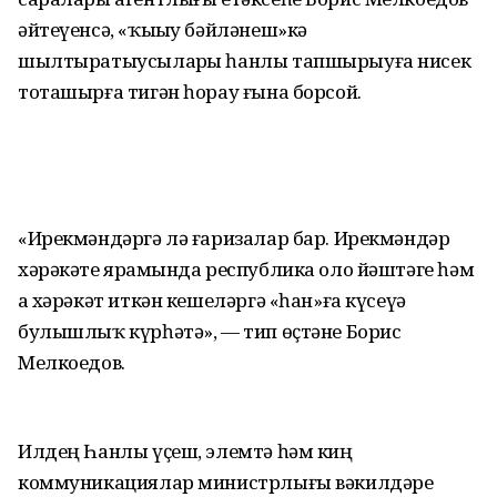
әйтеүенсә, «ҡыҙыу бәйләнеш»кә
шылтыратыусыларҙы һанлы тапшырыуға нисек
тоташырға тигән һорау ғына борсой.
«Ирекмәндәргә лә ғаризалар бар. Ирекмәндәр
хәрәкәте ярҙамында республика оло йәштәге һәм
аҙ хәрәкәт иткән кешеләргә «һан»ға күсеүҙә
булышлыҡ күрһәтә», — тип өҫтәне Борис
Мелкоедов.
Илдең Һанлы үҫеш, элемтә һәм киң
коммуникациялар министрлығы вәкилдәре