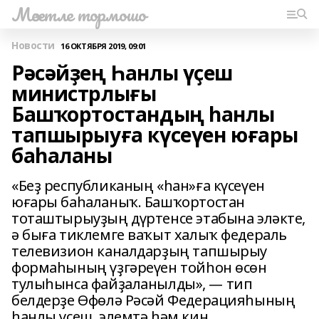
Мәсетле тормошо
Новости
16 ОКТЯБРЯ 2019, 09:01
Рәсәйҙең Һанлы үҫеш
министрлығы
Башҡортостандың һанлы
тапшырыуға күсеүен юғары
баһаланы
«Беҙ республиканың «һан»ға күсеүен
юғары баһаланыҡ. Башҡортостан
тоташтырыуҙың дүртенсе этабына эләкте,
ә быға тиклемге ваҡыт халыҡ федераль
телевизион каналдарҙың тапшырыу
формаһының үҙгәреүен тойһон өсөн
тулыһынса файҙаланылды», — тип
белдерҙе Өфөлә Рәсәй Федерацияһының
һанлы үҫеш, элемтә һәм киң