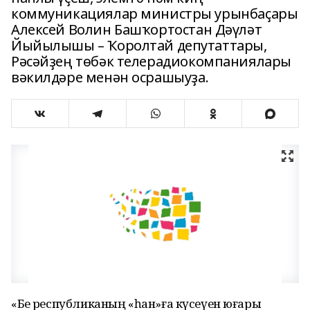
коммуникациялар министры урынбаҫары
Алексей Волин Башҡортостан Дәүләт
Йыйылышы – Ҡоролтай депутаттары,
Рәсәйҙең төбәк телерадиокомпаниялары
вәкилдәре менән осрашыуҙа.
«Беҙ республиканың «һан»ға күсеүен юғары