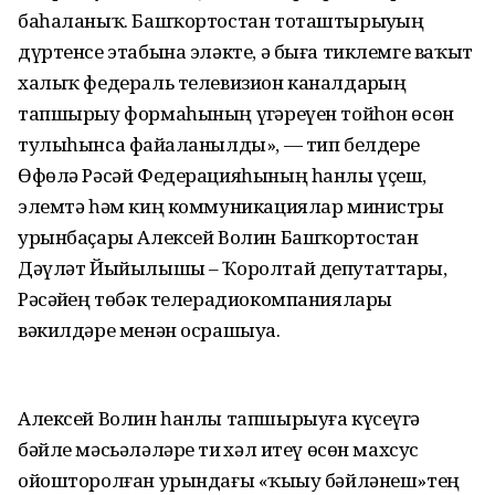
баһаланыҡ. Башҡортостан тоташтырыуҙың
дүртенсе этабына эләкте, ә быға тиклемге ваҡыт
халыҡ федераль телевизион каналдарҙың
тапшырыу формаһының үҙгәреүен тойһон өсөн
тулыһынса файҙаланылды», — тип белдерҙе
Өфөлә Рәсәй Федерацияһының һанлы үҫеш,
элемтә һәм киң коммуникациялар министры
урынбаҫары Алексей Волин Башҡортостан
Дәүләт Йыйылышы – Ҡоролтай депутаттары,
Рәсәйҙең төбәк телерадиокомпаниялары
вәкилдәре менән осрашыуҙа.
Алексей Волин һанлы тапшырыуға күсеүгә
бәйле мәсьәләләрҙе тиҙ хәл итеү өсөн махсус
ойошторолған урындағы «ҡыҙыу бәйләнеш»тең