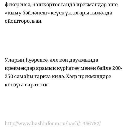
фекеренсә, Башҡортостанда ирекмәндәр эше,
«ҡыҙыу бәйләнеш» кеүек үк, юғары кимәлдә
ойошторолған.
Уларҙың һүҙҙәренсә, әле көн дауамында
ирекмәндәр ярҙамын күрһәтеү менән бәйле 200-
250 самаһы ғариза килә. Хәҙер ирекмәндәрҙе
көтөүгә сират юҡ.
http://www.bashinform.ru/bash/1366782/