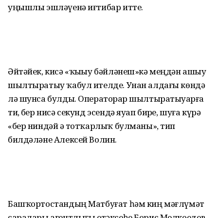
уңышлы эшләүенә иғтибар итте.
Әйтәйек, кисә «ҡыҙыу бәйләнеш»кә меңдән ашыу
шылтыратыу ҡабул ителде. Унан алдағы көндә
лә шунса булды. Операторҙар шылтыратыуҙарға
тиҙ, бер нисә секунд эсендә яуап бирҙе, шуға күрә
«бер ниндәй ҙә тотҡарлыҡ булманы», тип
билдәләне Алексей Волин.
Башҡортостандың Матбуғат һәм киң мәғлүмәт
саралары агентлығы етәксеһе Борис Мелкоедов