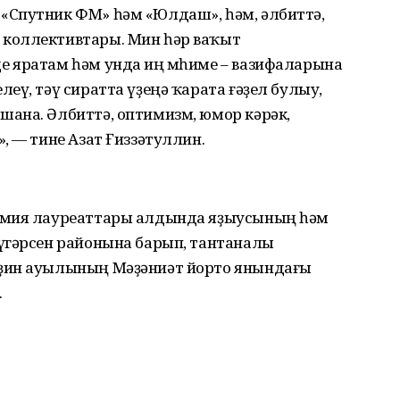
«Спутник ФМ» һәм «Юлдаш», һәм, әлбиттә,
коллективтары. Мин һәр ваҡыт
 яратам һәм унда иң мөһиме – вазифаларына
еү, тәү сиратта үҙеңә ҡарата ғәҙел булыу,
ана. Әлбиттә, оптимизм, юмор кәрәк,
, — тине Азат Ғиззәтуллин.
емия лауреаттары алдында яҙыусының һәм
үгәрсен районына барып, тантаналы
ҙин ауылының Мәҙәниәт йорто янындағы
.