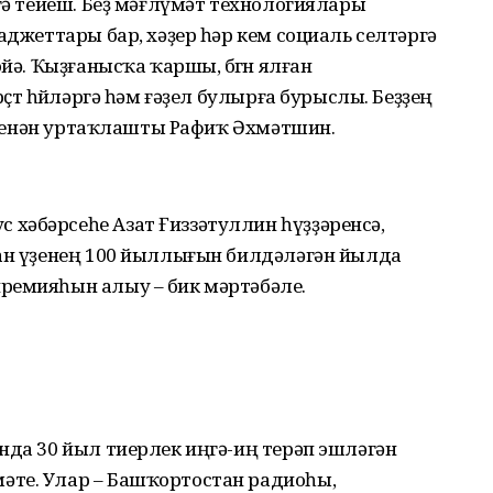
ргә тейеш. Беҙ мәғлүмәт технологиялары
аджеттары бар, хәҙер һәр кем социаль селтәргә
йә. Ҡыҙғанысҡа ҡаршы, бөгөн ялған
ҫтө һөйләргә һәм ғәҙел булырға бурыслы. Беҙҙең
ре менән уртаҡлашты Рафиҡ Әхмәтшин.
хәбәрсеһе Азат Ғиззәтуллин һүҙҙәренсә,
тан үҙенең 100 йыллығын билдәләгән йылда
ремияһын алыу – бик мәртәбәле.
нда 30 йыл тиерлек иңгә-иң терәп эшләгән
әте. Улар – Башҡортостан радиоһы,