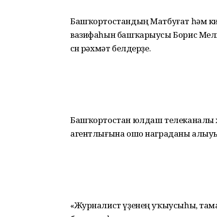
Башҡортостандың Матбуғат һәм ки
вазифаһын башҡарыусы Борис Мелко
өсөн рәхмәт белдерҙе.
Башҡортостан юлдаш телеканалы 
агентлығына ошо награданы алыуы
«Журналист үҙенең уҡыусыһы, та