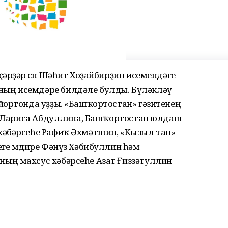
әрҙәр өсөн Шәһит Хоҙайбирҙин исемендәге
ың исемдәре билдәле булды. Бүләкләү
йортонда уҙҙы. «Башҡортостан» гәзитенең
ре Лариса Абдуллина, Башҡортостан юлдаш
хәбәрсеһе Рафиҡ Әхмәтшин, «Кызыл тан»
ге мөдире Фәнүз Хәбибуллин һәм
ың махсус хәбәрсеһе Азат Ғиззәтуллин