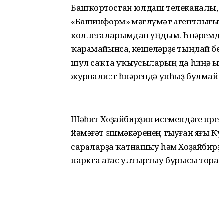
Башҡортостан юлдаш телеканалы, 
«Башинформ» мәғлүмәт агентлығы 
коллегаларымдан уңдым. Һөнәремде
ҡарамайынса, кешеләрҙе тыңлай бел
шул саҡта уҡыусыларың да һиңә ыш
журналист һөнәрендә унһыҙ булмай»
Шәһит Хоҙайбирҙин исемендәге пр
йәмәғәт эшмәкәренең тыуған яғы К
сараларҙа ҡатнашыу һәм Хоҙайбир
паркта ағас ултыртыу бурысы тора