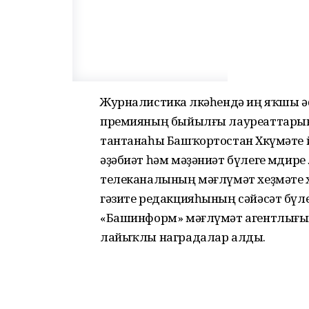
Журналистика өлкәһендә иң яҡшы әҫ
премияның быйылғы лауреаттарын
тантанаһы Башҡортостан Хөкүмәте 
әҙәбиәт һәм мәҙәниәт бүлеге мөди
телеканалының мәғлүмәт хеҙмәте 
гәзите редакцияһының сәйәсәт бүле
«Башинформ» мәғлүмәт агентлығын
лайыҡлы наградалар алды.