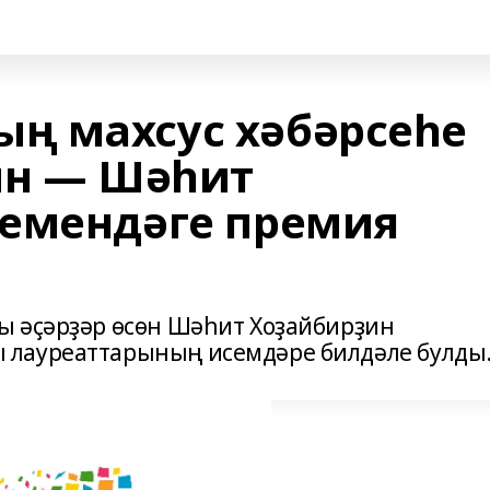
ң махсус хәбәрсеһе
ин — Шәһит
емендәге премия
ы әҫәрҙәр өсөн Шәһит Хоҙайбирҙин
 лауреаттарының исемдәре билдәле булды