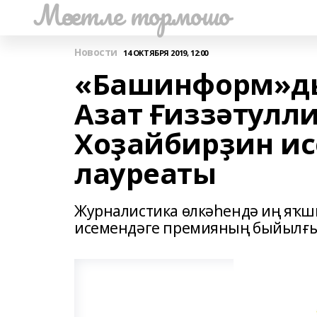
Мәсетле тормошо
Новости
14 ОКТЯБРЯ 2019, 12:00
«Башинформ»ды
Азат Ғиззәтулл
Хоҙайбирҙин ис
лауреаты
Журналистика өлкәһендә иң яҡш
исемендәге премияның быйылғы