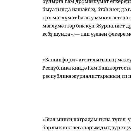
булырға һәм дөрөҫ мәғлүмәт еткере
быуатында йәшәйбеҙ, бөтәһенең дә г
төрлө мәғлүмәт һалыу мөмкинлегенә э
мәғлүмәттәр бик күп. Журналист дөрө
көсөбөҙ шунда», — тип үҙенең феке
«Башинформ» агентлығының махсус 
Республика көнөндә һәм Башҡортос
республика журналистарының төп п
«Был минең наградам ғына түгел, у
барлыҡ коллегаларымдың ҙур хеҙм