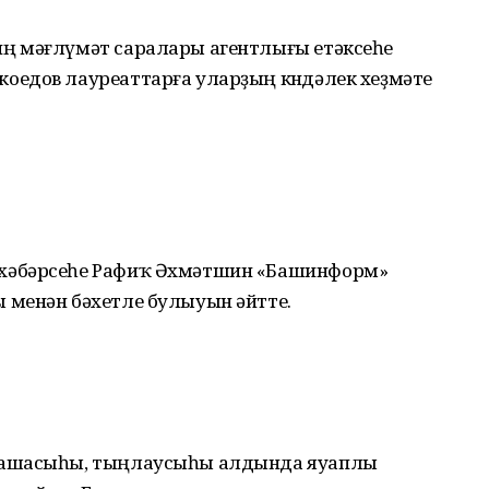
ң мәғлүмәт саралары агентлығы етәксеһе
едов лауреаттарға уларҙың көндәлек хеҙмәте
хәбәрсеһе Рафиҡ Әхмәтшин «Башинформ»
 менән бәхетле булыуын әйтте.
машасыһы, тыңлаусыһы алдында яуаплы