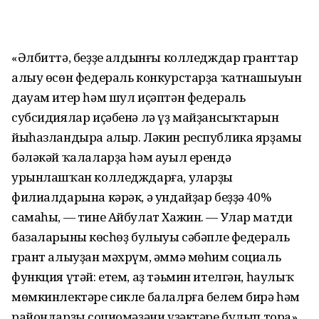
«Әлбиттә, беҙҙең алдынғы колледждар гранттар
алыу өсөн федераль конкурстарҙа ҡатнашыуын
дауам итер һәм шул иҫәптән федераль
субсидиялар иҫәбенә лә үҙ майҙансыҡтарын
йыһазландыра алыр. Ләкин республика ярҙамы
бәләкәй ҡалаларҙа һәм ауыл ерендә
урынлашҡан колледждарға, уларҙың
филиалдарына кәрәк, ә ундайҙар беҙҙә 40%
самаһы, — тине Айбулат Хажин. — Улар матди
базаларының көсһөҙ булыуы сәбәпле федераль
грант алыуҙан мәхрүм, әммә мөһим социаль
функция үтәй: етем, аҙ тәьмин ителгән, һаулыҡ
мөмкинлектәре сикле балалрға белем бирә һәм
райондарҙың социомәҙәни үҙәктәре булып тора».