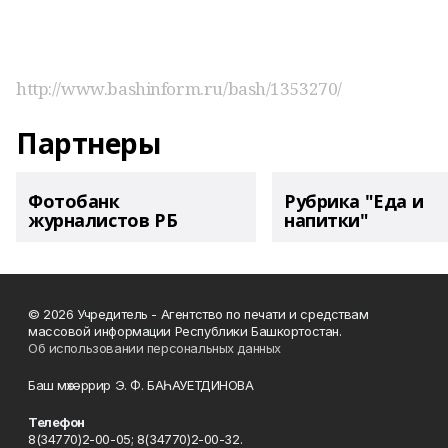
http://www.bashinform.ru/bash/1353270/
Партнеры
Фотобанк
Рубрика "Еда и
журналистов РБ
напитки"
© 2026 Учредитель - Агентство по печати и средствам
массовой информации Республики Башкортостан.
Об использовании персональных данных
Баш мөхәррир Э. Ф. БАҺАУЕТДИНОВА
Телефон
8(34770)2-00-05; 8(34770)2-00-32.