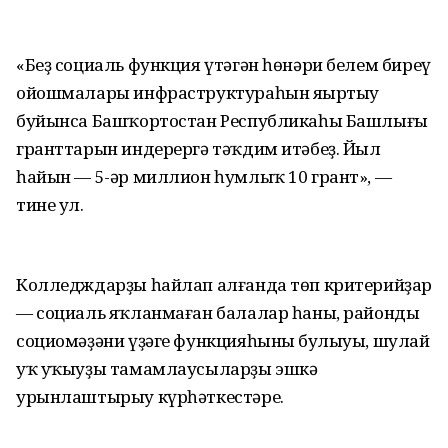
«Беҙ социаль функция үтәгән һөнәри белем биреү
ойошмалары инфраструктураһын яңыртыу
буйынса Башҡортостан Республикаһы Башлығы
гранттарын индерергә тәҡдим итәбеҙ. Йыл
һайын — 5-әр миллион һумлыҡ 10 грант», —
тине ул.
Колледждарҙы һайлап алғанда төп критерийҙар
— социаль яҡланмаған балалар һаны, райондың
социомәҙәни үҙәге функцияһының булыуы, шулай
уҡ уҡыуҙы тамамлаусыларҙы эшкә
урынлаштырыу күрһәткестәре.