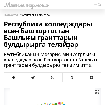
Мәсетле тормошо
Новости
13 СЕНТЯБРЯ 2019, 06:00
Республика колледждары
өсөн Башҡортостан
Башлығы гранттарын
булдырырға теләйҙәр
Республиканың Мәғариф министрлығы
колледждар өсөн Башҡортостан Башлығы
гранттарын булдырырға тәҡдим итте.