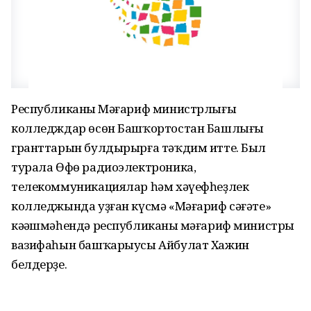
Республиканың Мәғариф министрлығы
колледждар өсөн Башҡортостан Башлығы
гранттарын булдырырға тәҡдим итте. Был
турала Өфө радиоэлектроника,
телекоммуникациялар һәм хәүефһеҙлек
колледжында уҙған күсмә «Мәғариф сәғәте»
кәңәшмәһендә республиканың мәғариф министры
вазифаһын башҡарыусы Айбулат Хажин
белдерҙе.