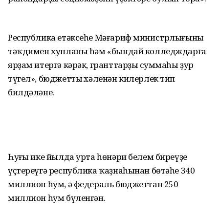
Республика етәксеһе Мәғариф министрлығының
тәҡдимен хупланы һәм «бындай колледждарға
ярҙам итергә кәрәк, гранттарҙың суммаһы ҙур
түгел», бюджеттың хәленән килерлек тип
билдәләне.
Һуңғы ике йылда урта һөнәри белем биреүҙе
үҫтереүгә республика ҡаҙнаһынан бөтәһе 340
миллион һум, ә федераль бюджеттан 250
миллион һум бүленгән.