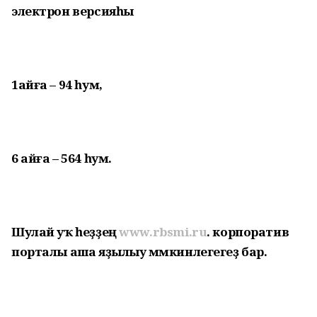
электрон версияһы
1айға – 94 һум,
6 айға – 564 һум.
Шулай уҡ һеҙҙең
www.rbsmi.ru
. корпоратив
порталы аша яҙылыу мөмкинлегегеҙ бар.