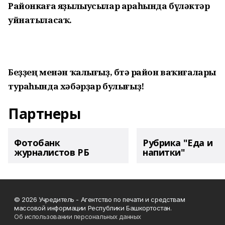
Районкаға яҙылыусылар араһында бүләктәр
уйнатыласаҡ.
Беҙҙең менән ҡалығыҙ, бөтә район ваҡиғалары
тураһында хәбәрҙар булығыҙ!
Партнеры
Фотобанк
Рубрика "Еда и
журналистов РБ
напитки"
© 2026 Учредитель - Агентство по печати и средствам
массовой информации Республики Башкортостан.
Об использовании персональных данных