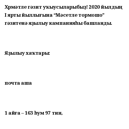
Хөрмәтле гәзит уҡыусыларыбыҙ! 2020 йылдың
I ярты йыллығына “Мәсетле тормошо”
гәзитенә яҙылыу кампанияһы башланды.
Яҙылыу хаҡтары:
почта аша
1 айға – 163 һум 97 тин,