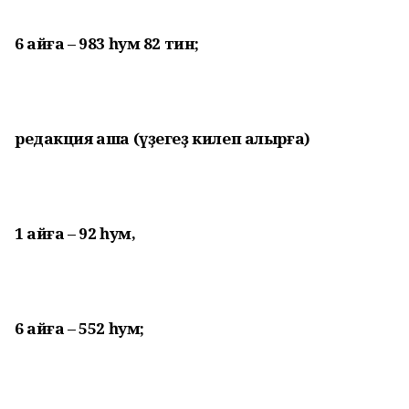
6 айға – 983 һум 82 тин;
редакция аша (үҙегеҙ килеп алырға)
1 айға – 92 һум,
6 айға – 552 һум;