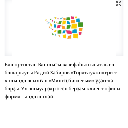
Башҡортостан Башлығы вазифаһын ваҡытлыса
башҡарыусы Радий Хәбиров «Торатау» конгресс-
холында асылған «Минең бизнесым» үҙәгенә
барҙы. Ул эшҡыуарҙар өсөн берҙәм клиент офисы
форматында эшләй.