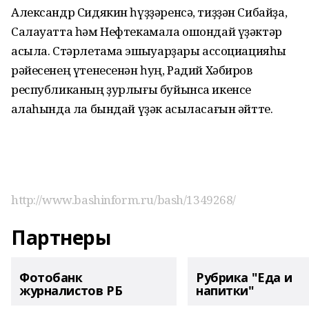
Александр Сидякин һүҙҙәренсә, тиҙҙән Сибайҙа,
Салауатта һәм Нефтекамала ошондай үҙәктәр
асыла. Стәрлетамаҡ эшҡыуарҙары ассоциацияһы
рәйесенең үтенесенән һуң, Радий Хәбиров
республиканың ҙурлығы буйынса икенсе
ҡалаһында ла бындай үҙәк асыласағын әйтте.
http://www.bashinform.ru/bash/1349268/
Партнеры
Фотобанк
Рубрика "Еда и
журналистов РБ
напитки"