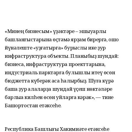
«Минең бизнесым» үҙәктәре – эшҡыуарлыҡ
башланғыстарына өҫтәмә ярҙам бирергә, ошо
йүнәлеште «ҡуҙғатырға» бурыслы ике ҙур
инфраструктура объекты. Планыбыҙ шундай:
бизнесҡа, инфраструктура проекттарына,
индустриаль парктарға булышлыҡ итеү өсөн
бюджетта күберәк аҡса һалырбыҙ. Шуға күрә
башҡа ҙур ҡалаларҙа шундай үҫеш нөктәләре
барлыҡҡа килһен өсөн уйларға кәрәк», — тине
Башҡортостан етәксеһе.
Республика Башлығы Хакимиәте етәксеһе