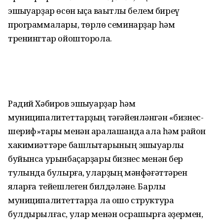
эшҡыуарҙар өсөн ҡыҫҡа ваҡытлы белем биреү
программалары, төрлө семинарҙар һәм
тренингтар ойошторола.
Радий Хәбиров эшҡыуарҙар һәм
муниципалитеттарҙың тәғәйенләнгән «бизнес-
шериф»тары менән аралашҡанда ҡала һәм район
хакимиәттәре башлыҡтарының эшҡыуарлыҡ
буйынса урынбаҫарҙары бизнес менән бер
тулҡында булырға, уларҙың мәнфәғәттәрен
яҡларға тейешлеген билдәләне. Барлыҡ
муниципалитеттарҙа ла ошо структура
булдырылғас, улар менән осрашырға әҙермен,