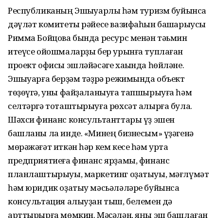
Республиканың Эшҡыуарлыҡ һәм туризм буйынса
дәүләт комитеты рәйесе вазифаһын башҡарыусы
Римма Бойцова бында ресурс менән тәьмин
итеүсе ойошмаларҙы бер урынға туплаған
проект офисы эшләйәсәге хаҡында һөйләне.
Эшҡыуарға берҙәм тәҙрә режимында объект
төҙөүгә, уны файҙаланыуға тапшырыуға һәм
селтәргә тоташтырыуға рөхсәт алырға була.
Шәхси финанс консультанттары үҙ эшен
башланы ла инде. «Минең бизнесым» үҙәгенә
мөрәжәғәт иткән һәр кем кесе һәм урта
предприятиеға финанс ярҙамы, финанс
планлаштырыуы, маркетинг оҙатыуы, мәғлүмәт
һәм юридик оҙатыу мәсьәләләре буйынса
консультация алыуҙан тыш, белемен дә
арттырырға мөмкин. Мәҫәлән, яңы эш башлаған