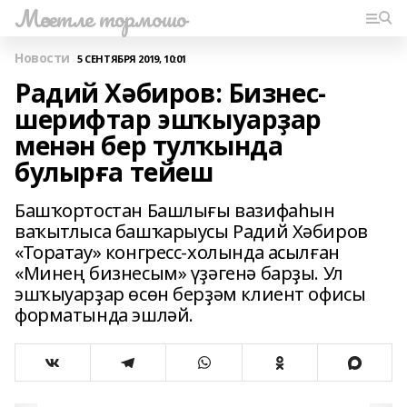
Мәсетле тормошо
Новости
5 СЕНТЯБРЯ 2019, 10:01
Радий Хәбиров: Бизнес-
шерифтар эшҡыуарҙар
менән бер тулҡында
булырға тейеш
Башҡортостан Башлығы вазифаһын
ваҡытлыса башҡарыусы Радий Хәбиров
«Торатау» конгресс-холында асылған
«Минең бизнесым» үҙәгенә барҙы. Ул
эшҡыуарҙар өсөн берҙәм клиент офисы
форматында эшләй.