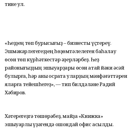
тине ул.
«Һеҙҙең төп бурысығыҙ – бизнесты үҫтереү.
Эшмәкәрлегегеҙҙең һөҙөмтәлелеген баһалау
өсөн төп күрһәткестәр әҙерләрбеҙ. Һеҙ
районығыҙҙың эшҡыуарҙары өсөн атай йәки әсәй
булырға, һәр аныҡ осраҡта уларҙың мәнфәғәттәрен
яҡларға тейешһегеҙ», — тип билдәләне Радий
Хәбиров.
Хәтерегеҙгә төшөрәбеҙ, майҙа «Книжка»
эшҡыуарлыҡ үҙәгендә ошондай офис асылды.