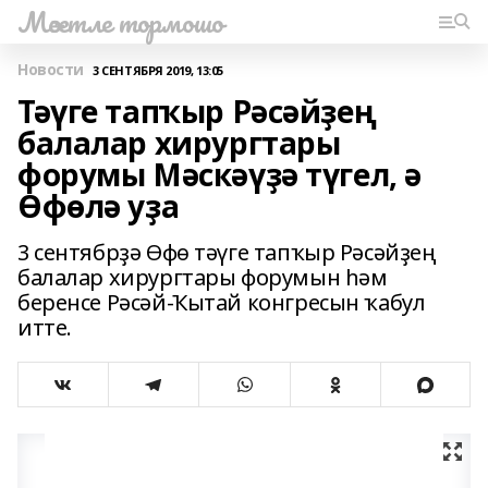
Мәсетле тормошо
Новости
3 СЕНТЯБРЯ 2019, 13:05
Тәүге тапҡыр Рәсәйҙең
балалар хирургтары
форумы Мәскәүҙә түгел, ә
Өфөлә уҙа
3 сентябрҙә Өфө тәүге тапҡыр Рәсәйҙең
балалар хирургтары форумын һәм
беренсе Рәсәй-Ҡытай конгресын ҡабул
итте.