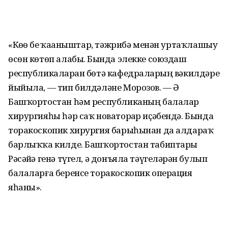
«Көҙҙө беҙ ҡаҙаныштар, тәжрибә менән уртаҡлашыу
өсөн көтөп алабыҙ. Бында элекке союздаш
республикаларҙан бөтә кафедраларҙың вәкилдәре
йыйыла, — тип билдәләне Морозов. — Ә
Башҡортостан һәм республиканың балалар
хирургияһы һәр саҡ новаторҙар иҫәбендә. Бында
торакоскопик хирургия барыһынан да алдараҡ
барлыҡҡа килде. Башҡортостан табиптары
Рәсәйҙә генә түгел, ә донъяла тәүгеләрҙән булып
балаларға беренсе торакоскопик операция
яһаны».