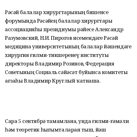
Рәсәй балалар хирургтарының бишенсе
форумында Рәсәйҙең балалар хирургтары
ассоциацияһы президиумы рәйесе Александр
Разумовский, Н.И. Пирогов исемендәге Рәсәй
медицина университетының балалар йәшендәге
хирургия ғилми-тикшеренеү институты
директоры Владимир Розинов, Федерация
Советының Социаль сәйәсәт буйынса комитеты
ағзаһы Владимир Круглый ҡатнаша.
Сара 5 сентябрҙә тамамлана, унда ғилми-ғәмәли
һәм теоретик һығымталарҙан тыш, йәш