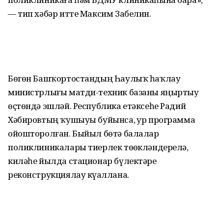
— тип хәбәр итте Максим Забелин.
Бөгөн Башҡортостандың Һаулыҡ һаҡлау
министрлығы матди-техник базаны яңыртыу
өҫтөндә эшләй. Республика етәксеһе Радий
Хәбировтың ҡушыуы буйынса, ҙур программа
ойошторолған. Быйыл бөтә балалар
поликлиникалары тиерлек төҙөкләндерелә,
киләһе йылда стационар бүлектәрҙе
реконструкциялау күҙаллана.