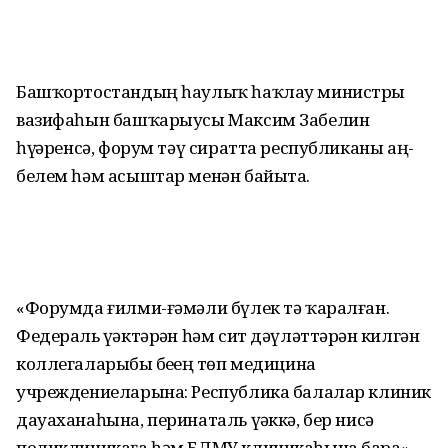
Башҡортостандың һаулыҡ һаҡлау министры
вазифаһын башҡарыусы Максим Забелин
һүҙҙәренсә, форум тәү сиратта республиканы аң-
белем һәм асыштар менән байыта.
«Форумда ғилми-ғәмәли бүлек тә ҡаралған.
Федераль үҙәктәрҙән һәм сит дәүләттәрҙән килгән
коллегаларыбыҙ беҙҙең төп медицина
учреждениеларына: Республика балалар клиник
дауаханаһына, перинаталь үҙәккә, бер нисә
поликлиникаға һәм БДМУ клиникаһына бара»,