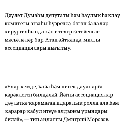
Дәүләт Думаһы депутаты һәм һаулыҡ һаҡлау
комитеты ағзаһы һүҙҙәренсә, бөгөн балалар
хирургияһында хәл ителергә тейешле
мәсьәләләр бар. Атап әйткәндә, милли
ассоциацияларҙы нығытыу.
«Улар кемде, ҡайҙа һәм нисек дауаларға
кәрәклеген билдәләй. Йәғни ассоциациялар
дәүләткә ҡарамаған идаралыҡ ролен ала һәм
ҡарарҙар ҡабул итеүҙә алдынғы урындарҙы
биләй», — тип аңлатты Дмитрий Морозов.