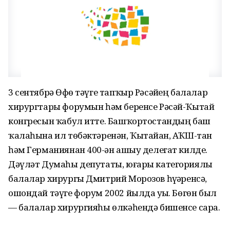
3 сентябрҙә Өфө тәүге тапҡыр Рәсәйҙең балалар
хирургтары форумын һәм беренсе Рәсәй-Ҡытай
конгресын ҡабул итте. Башҡортостандың баш
ҡалаһына ил төбәктәренән, Ҡытайҙан, АҠШ-тан
һәм Германиянан 400-ҙән ашыу делегат килде.
Дәүләт Думаһы депутаты, юғары категориялы
балалар хирургы Дмитрий Морозов һүҙҙәренсә,
ошондай тәүге форум 2002 йылда уҙҙы. Бөгөн был
— балалар хирургияһы өлкәһендә бишенсе сара.