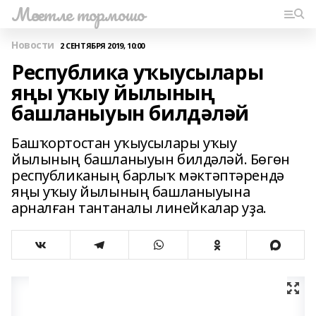
Мәсетле тормошо
Новости
2 СЕНТЯБРЯ 2019, 10:00
Республика уҡыусылары
яңы уҡыу йылының
башланыуын билдәләй
Башҡортостан уҡыусылары уҡыу
йылының башланыуын билдәләй. Бөгөн
республиканың барлыҡ мәктәптәрендә
яңы уҡыу йылының башланыуына
арналған тантаналы линейкалар уҙа.