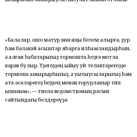
«Балалар, ошо матур көн яңы белем алырға, ҙур
һәм бәләкәй асыштар яһарға илһамландырһын,
ә алған һабаҡтарығыҙ тормошта һеҙгә мотлаҡ
кәрәк булыр. Үҙегеҙҙең ҡыйыу уй-теләктәрегеҙҙе
тормошҡа ашырырһығыҙ, ә уҡытыусыларығыҙ һәм
ата-әсәләрегеҙ һеҙҙең менән ғорурланыр тип
ышанам», — тиелә ведомствоның рәсми
сайтындағы белдереүҙә.