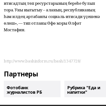
иҡтисадтың төп ресурстарының береһе булып
тора. Уны нығытыу – ҡаланың, республиканың
һәм илдең артабанғы социаль-иҡтисади үҫешенә
өлөш», — тип ҡотланы Өфө мэры Өлфәт
Мостафин.
http://www.bashinform.ru/bash/1347728/
Партнеры
Фотобанк
Рубрика "Еда и
журналистов РБ
напитки"