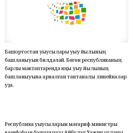
Башҡортостан уҡыусылары уҡыу йылының
башланыуын билдәләй. Бөгөн республиканың
барлыҡ мәктәптәрендә яңы уҡыу йылының
башланыуына арналған тантаналы линейкалар
уҙа.
Республика уҡыусыларын мәғариф министры
вазифаһын башҡарыусы Айбулат Хажин ҡотланы.