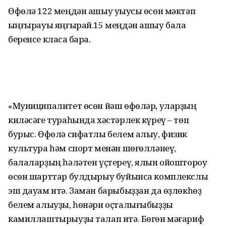
Өфөлә 122 меңдән ашыу уҡыусы өсөн мәктәп
ҡыңғырауы яңғырай.15 меңдән ашыу бала
беренсе класҡа бара.
«Муниципалитет өсөн йәш өфөләр, уларҙың
киләсәге тураһында хәстәрлек күреү – төп
бурыс. Өфөлә сифатлы белем алыу, физик
культура һәм спорт менән шөғөлләнеү,
балаларҙың һәләтен үҫтереү, ялын ойоштороу
өсөн шарттар булдырыу буйынса комплекслы
эш дауам итә. Заман барыбыҙҙан да өҙлөкһөҙ
белем алыуҙы, һөнәри оҫталығыбыҙҙы
камиллаштырыуҙы талап итә. Бөгөн мәғариф