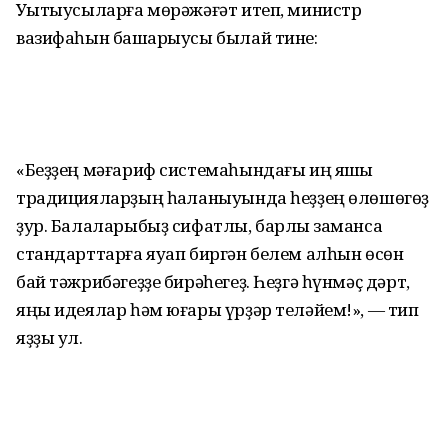
Уҡытыусыларға мөрәжәғәт итеп, министр
вазифаһын башҡарыусы былай тине:
«Беҙҙең мәғариф системаһындағы иң яҡшы
традицияларҙың һаҡланыуында һеҙҙең өлөшөгөҙ
ҙур. Балаларыбыҙ сифатлы, барлыҡ заманса
стандарттарға яуап биргән белем алһын өсөн
бай тәжрибәгеҙҙе бирәһегеҙ. Һеҙгә һүнмәҫ дәрт,
яңы идеялар һәм юғары үрҙәр теләйем!», — тип
яҙҙы ул.