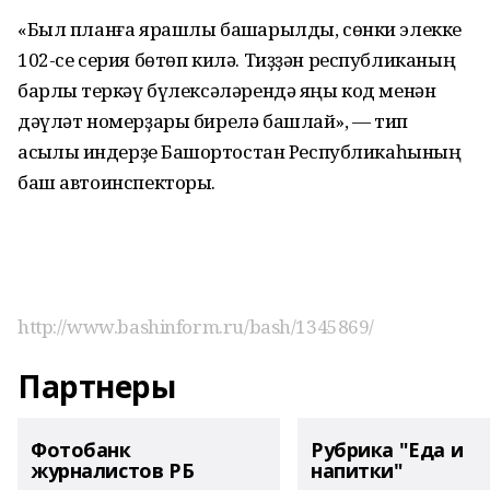
«Был планға ярашлы башҡарылды, сөнки элекке
102-се серия бөтөп килә. Тиҙҙән республиканың
барлыҡ теркәү бүлексәләрендә яңы код менән
дәүләт номерҙары бирелә башлай», — тип
асыҡлыҡ индерҙе Башҡортостан Республикаһының
баш автоинспекторы.
http://www.bashinform.ru/bash/1345869/
Партнеры
Фотобанк
Рубрика "Еда и
журналистов РБ
напитки"