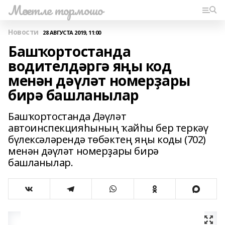
Мәсетле тормошо
Новости
28 АВГУСТА 2019, 11:00
Башҡортостанда
водителдәргә яңы код
менән дәүләт номерҙары
бирә башланылар
Башҡортостанда Дәүләт
автоинспекцияһының ҡайһы бер теркәү
бүлексәләрендә төбәктең яңы коды (702)
менән дәүләт номерҙары бирә
башланылар.