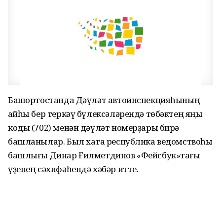
Башҡортостанда Дәүләт автоинспекцияһының
ҡайһы бер теркәү бүлексәләрендә төбәктең яңы
коды (702) менән дәүләт номерҙары бирә
башланылар. Был хаҡта республика ведомствоһы
башлығы Динар Ғилметдинов «Фейсбук»тағы
үҙенең сәхифәһендә хәбәр итте.