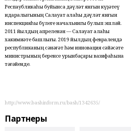
Респаубликаһы буйынса дәүләт янғын күҙәтеү
идаралығының Салауат ҡалаһы дәүләт янғын
инспекцияһы бүлеге начальнигы булып эшләй.
2011 йылдың апреленән — Салауат ҡалаһы
хакимиәте башлығы. 2019 йылдың февралендә
республиканың сәнәғәт һәм инновация сәйәсәте
министрының беренсе урынбаҫары вазифаһына
тәғәйенде.
http://www.bashinform.ru/bash/1342635/
Партнеры