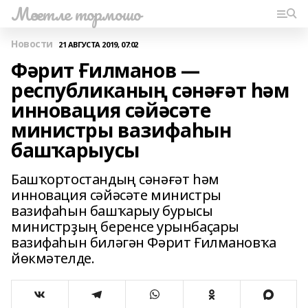
Мәсетле тормошо
Новости
21 АВГУСТА 2019, 07:02
Фәрит Ғилманов —
республиканың сәнәғәт һәм
инновация сәйәсәте
министры вазифаһын
башҡарыусы
Башҡортостандың сәнәғәт һәм
инновация сәйәсәте министры
вазифаһын башҡарыу бурысы
министрҙың беренсе урынбаҫары
вазифаһын биләгән Фәрит Ғилмановҡа
йөкмәтелде.