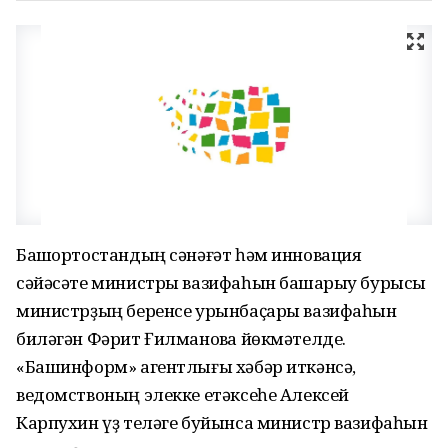
Башҡортостандың сәнәғәт һәм инновация
сәйәсәте министры вазифаһын башҡарыу бурысы
министрҙың беренсе урынбаҫары вазифаһын
биләгән Фәрит Ғилмановҡа йөкмәтелде.
«Башинформ» агентлығы хәбәр иткәнсә,
ведомствоның элекке етәксеһе Алексей
Карпухин үҙ теләге буйынса министр вазифаһын