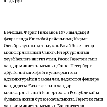
ҡалдырҙы.
Белешмә. Фәрит Ғилманов 1976 йылдың 8
февралендә Ишембай районының Ҡыҙыл
Октябрь ауылында тыуған. Рәсәй Эске эштәр
министрлығының Санкт-Петербург янғын
хәүефһеҙлеге институтын, Рәсәй Ғәҙәттән тыш
хәлдәр министрлығының Санкт-Петербург
дәүләт янғын хеҙмәте университеты
адъюнктураһын тамамлай, педагогия фәндәре
кандидаты. Ғәҙәттән тыш хәлдәр
министрлығының Башҡортостан Республикаһы
буйынса янғын бүлеге начальнигы, Ғәҙәттән тыш
хәлдәр министрлығының Башҡортостан