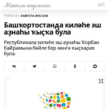
Мәсетле тормошо
Новости
8 АВГУСТА 2019, 12:00
Башҡортостанда киләһе эш
аҙнаһы ҡыҫҡа була
Республикала киләһе эш аҙнаһы Ҡорбан
байрамына бәйле бер көнгә ҡыҫҡараҡ
була.