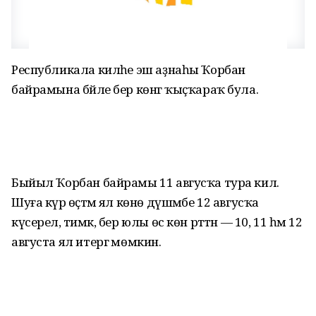
Республикала киләһе эш аҙнаһы Ҡорбан
байрамына бәйле бер көнгә ҡыҫҡараҡ була.
Быйыл Ҡорбан байрамы 11 авгусҡа тура килә.
Шуға күрә өҫтәмә ял көнө дүшәмбе 12 авгусҡа
күсерелә, тимәк, бер юлы өс көн рәттән — 10, 11 һәм 12
августа ял итергә мөмкин.