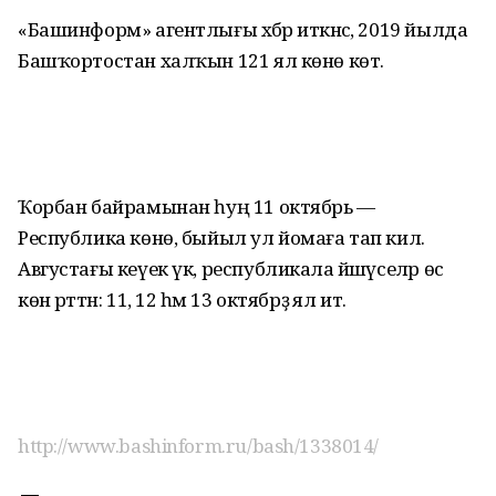
«Башинформ» агентлығы хәбәр иткәнсә, 2019 йылда
Башҡортостан халҡын 121 ял көнө көтә.
Ҡорбан байрамынан һуң 11 октябрь —
Республика көнө, быйыл ул йомаға тап килә.
Августағы кеүек үк, республикала йәшәүселәр өс
көн рәттән: 11, 12 һәм 13 октябрҙә ял итә.
http://www.bashinform.ru/bash/1338014/