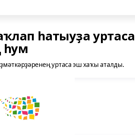
аҡлап һатыуҙа уртаса
ң һум
ҙмәткәрҙәренең уртаса эш хаҡы аталды.