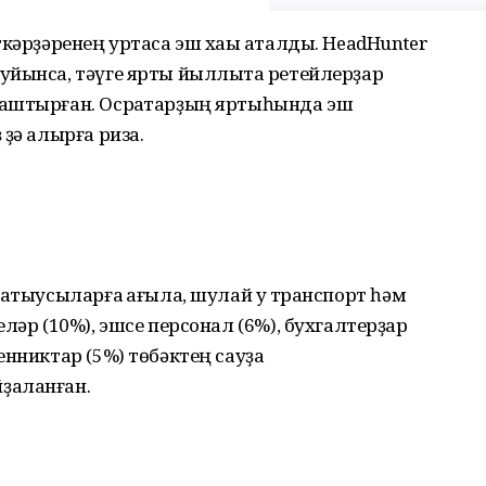
ткәрҙәренең уртаса эш хаҡы аталды. HeadHunter
уйынса, тәүге ярты йыллыҡта ретейлерҙар
лаштырған. Осраҡтарҙың яртыһында эш
ҙә алырға риза.
атыусыларға ҡағыла, шулай уҡ транспорт һәм
ләр (10%), эшсе персонал (6%), бухгалтерҙар
енниктар (5%) төбәктең сауҙа
ҙаланған.