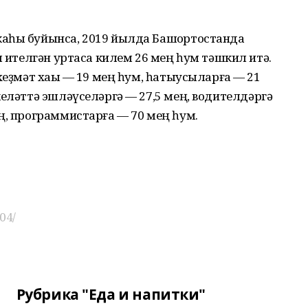
аһы буйынса, 2019 йылда Башҡортостанда
м ителгән уртаса килем 26 мең һум тәшкил итә.
хеҙмәт хаҡы — 19 мең һум, һатыусыларға — 21
келәттә эшләүселәргә — 27,5 мең, водителдәргә
ң, программистарға — 70 мең һум.
04/
Рубрика "Еда и напитки"