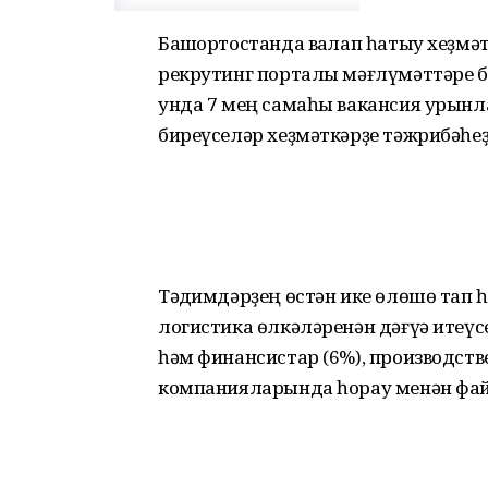
Башҡортостанда ваҡлап һатыу хеҙмә
рекрутинг порталы мәғлүмәттәре б
унда 7 мең самаһы вакансия урын
биреүселәр хеҙмәткәрҙе тәжрибәһеҙ 
Тәҡдимдәрҙең өстән ике өлөшө тап һ
логистика өлкәләренән дәғүә итеүсе
һәм финансистар (6%), производств
компанияларында һорау менән фай