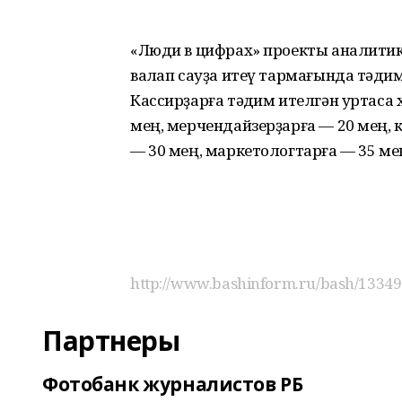
«Люди в цифрах» проекты аналитик
ваҡлап сауҙа итеү тармағында тәҡди
Кассирҙарға тәҡдим ителгән уртаса 
мең, мерчендайзерҙарға — 20 мең, 
— 30 мең, маркетологтарға — 35 ме
http://www.bashinform.ru/bash/13349
Партнеры
Фотобанк журналистов РБ