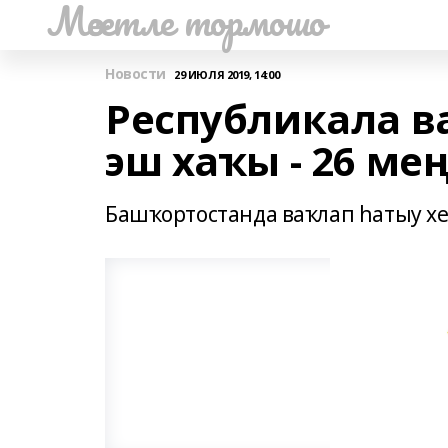
Мәсетле тормошо
Новости
29 ИЮЛЯ 2019, 14:00
Республикала в
эш хаҡы - 26 ме
Башҡортостанда ваҡлап һатыу хе