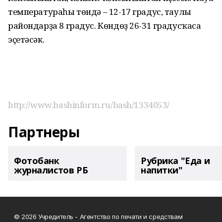
температураһы төндә – 12-17 градус, таулы
райондарҙа 8 градус. Көндөҙ 26-31 градусҡаса
эҫетәсәк.
http://www.bashinform.ru/bash/1334053/
Партнеры
Фотобанк
Рубрика "Еда и
журналистов РБ
напитки"
© 2026 Учредитель - Агентство по печати и средствам