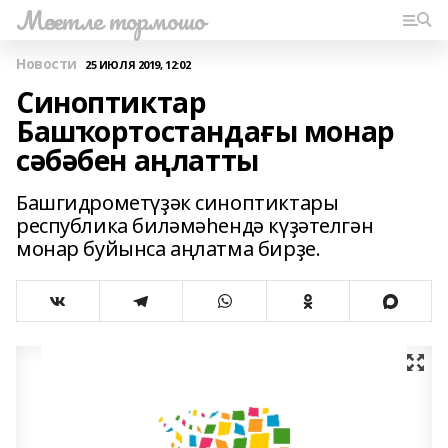
Мәсетле тормошо
Новости
25 ИЮЛЯ 2019, 12:02
Синоптиктар
Башҡортостандағы монар
сәбәбен аңлатты
Башгидрометүҙәк синоптиктары
республика биләмәһендә күҙәтелгән
монар буйынса аңлатма бирҙе.