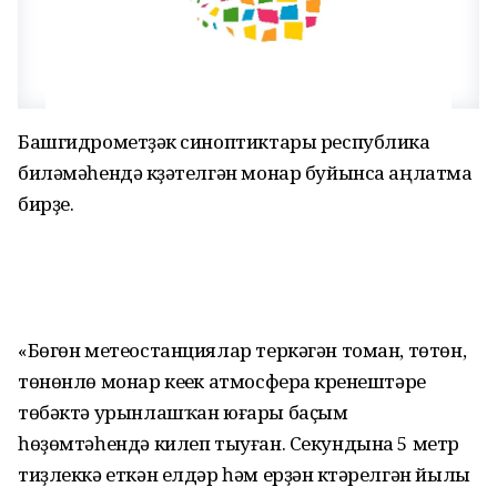
Башгидрометүҙәк синоптиктары республика
биләмәһендә күҙәтелгән монар буйынса аңлатма
бирҙе.
«Бөгөн метеостанциялар теркәгән томан, төтөн,
төнөнлө монар кеүек атмосфера күренештәре
төбәктә урынлашҡан юғары баҫым
һөҙөмтәһендә килеп тыуған. Секундына 5 метр
тиҙлеккә еткән елдәр һәм ерҙән күтәрелгән йылы