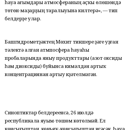
һауа ағымдары атмосфераның аҫҡы өлөшөндә
төтөн-маҙарҙың таралыуына килтерә», — тип
белдерҙе улар.
Башгидрометүҙәктең Мөхит тикшереү үҙәге уҙған
тәүлектә алған атмпосфера һауаһы
пробаларында яныу продукттары (азот оксиды
һәм диоксиды) буйынса кимәлдән артыҡ
концентрациянан артыу күҙәтелмәгән.
Синоптиктар белдереүенсә, 26 июлдә
республикала яуым-төшөм көтөлмәй. Ел
көнсығыштан, көньяҡ-көнсығыштан иҫәсәк. Һауа