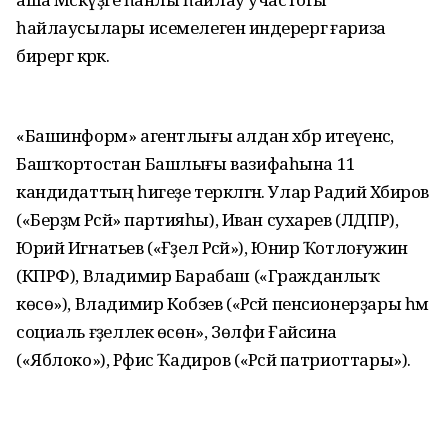
һайлаусылары исемелегенә индерергә ғариза
бирергә кәрәк.
«Башинформ» агентлығы алдан хәбәр итеүенсә,
Башҡортостан Башлығы вазифаһына 11
кандидаттың һигеҙе теркәлгән. Улар Радий Хәбиров
(«Берҙәм Рәсәй» партияһы), Иван сухарев (ЛДПР),
Юрий Игнатьев («Ғәҙел Рәсәй»), Юнир Ҡотлоғужин
(КПРФ), Владимир Барабаш («Гражданлыҡ
көсө»), Владимир Кобзев («Рәсәй пенсионерҙары һәм
социаль ғәҙеллек өсөн», Зөлфиә Ғайсина
(«Яблоко»), Рәфис Ҡадиров («Рәсәй патриоттары»).