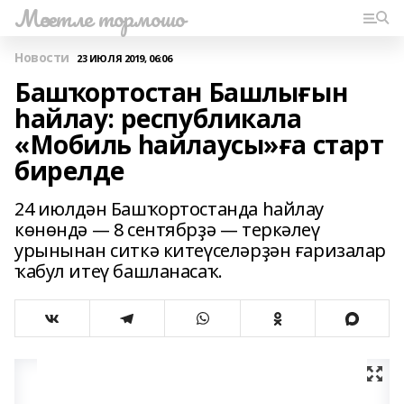
Мәсетле тормошо
Новости
23 ИЮЛЯ 2019, 06:06
Башҡортостан Башлығын
һайлау: республикала
«Мобиль һайлаусы»ға старт
бирелде
24 июлдән Башҡортостанда һайлау
көнөндә — 8 сентябрҙә — теркәлеү
урынынан ситкә китеүселәрҙән ғаризалар
ҡабул итеү башланасаҡ.