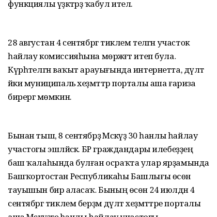
функциялы үҙәктәрҙә ҡабул ителә.
28 августан 4 сентябргә тиклем теләгән участок
һайлау комиссияһына мөрәжәғәт итеп була.
Күрһәтелгән ваҡыт арауығында интернетта, дәүләт
йәки муниципаль хеҙмәттәр порталы аша ғариза
бирергә мөмкин.
Бынан тыш, 8 сентябрҙә Мәскәүҙә 30 һанлы һайлау
участогы эшләйәсәк. БР граждандары илебеҙҙең
баш ҡалаһында булған осраҡта улар ярҙамында
Башҡортостан Республикаһы Башлығы өсөн
тауышын бирә аласаҡ. Бының өсөн 24 июлдән 4
сентябргә тиклем берҙәм дәүләт хеҙмәттәре порталы
аша Мәскәүҙәге һанлы һайлау участогы