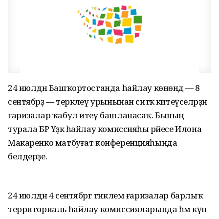
24 июлдән Башҡортостанда һайлау көнөндә — 8
сентябрҙә — теркәлеү урынынан ситкә китеүселәрҙән
ғаризалар ҡабул итеү башланасаҡ. Бының
турала БР Үҙәк һайлау комиссияһы рәйесе Илона
Макаренко матбуғат конференцияһында
белдерҙе.
24 июлдән 4 сентябргә тиклем ғаризалар барлыҡ
территориаль һайлау комиссияларында һәм күп