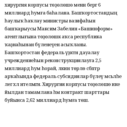
хирургия корпусы төҙөлөшө менән бергә 6
миллиард һумға баһалана. Башҡортостандың
һаулыҡ һаҡлау министры вазифаһын
башҡарыусы Максим Забелин «Башинформ»
агентлығына төҙөлөшкә аҡса республика
ҡаҙнаһынан бүленеүен асыҡланы.
Башҡортостан федераль үҙәктән дауалау
учреждениеһын реконструкциялауға 2,5
миллиард һум һорай, ләкин төрлө сәбәптәр
арҡаһында федераль субсидиялар бүлеү мәсьәләһе
әлегә хәл ителмәгән. Хирургия корпусы төҙөлөшө ике
йылдан тамамлана һәм контракт шарттары
буйынса 2,62 миллиард һумға төшә.