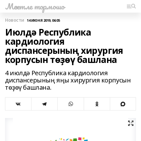
Мәсетле тормошо
Новости
14 ИЮНЯ 2019, 06:05
Июлдә Республика
кардиология
диспансерының хирургия
корпусын төҙөү башлана
4 июлдә Республика кардиология
диспансерының яңы хирургия корпусын
төҙөү башлана.