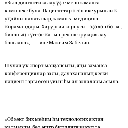
«Был диагнотикалау үҙәге менән заманса
комплекс була. Пациенттар өсөн ике урынлыҡ
уңайлы палаталар, заманса медицина
ҡорамалдары. Хирургия корпусы төҙөлөп бөткәс,
бинаның тәүге өс ҡатын реконструкциялау
башлана», — тине Максим Забелин.
Шулай уҡ спорт майҙансығы, яңы заманса
конференциялар залы, дауахананың кескәй
пациенттары өсөн уйын һәм ял зоналары асыла.
«Объект бик мөһим һәм технологик яҡтан
ҡатмарлы, бөтә эштәр билдәләнгән ваҡытта