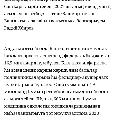
башҡарылырға тейеш. 2021 йылдың йәйендә уның
асылыуын көтәбеҙ», — тине Башҡортостан
Башлығы вазифаһын ваҡытлыса башҡарыусы
Радий Хәбиров.
Алдағы алты йылда Башҡортостанға «Һаулыҡ
һаҡлау» проекты сиктәрендә федераль бюджеттан
16,5 миллиард һум бүленә. Был аҡса инфарктҡа
һәм яман шешкә ҡаршы көрәшкә, яңы балалар
поликлиникаларына һәм фельдшер-акушерлыҡ
пункттарына йүнәлтелә. Ошо сумманың 4,9
миллиард һумын республика ағымдағы йылда
алырға тейеш. Шуның 666 миллион һумын
медицина онкология ойошмаларын яңынан
йыһазландырыуға тотоноу күҙаллана. 2020