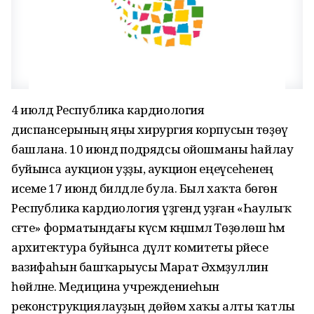
4 июлдә Республика кардиология
диспансерының яңы хирургия корпусын төҙөү
башлана. 10 июндә подрядсы ойошманы һайлау
буйынса аукцион уҙҙы, аукцион еңеүсеһенең
исеме 17 июндә билдәле була. Был хаҡта бөгөн
Республика кардиология үҙәгендә уҙған «Һаулыҡ
сәғәте» форматындағы күсмә кәңәшмәлә Төҙөлөш һәм
архитектура буйынса дәүләт комитеты рәйесе
вазифаһын башҡарыусы Марат Әхмәҙуллин
һөйләне. Медицина учреждениеһын
реконструкциялауҙың дөйөм хаҡы алты ҡатлы