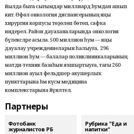
йылда быға сығымдар миллиард һумдан ашып
китә. Өфөлә онкология диспансерының яңы
хирургия корпусы төҙөлөп бөтөп, сафҡа
индерелә. Район дауаханаларында онкология
бүлексәләре асыла. 500 миллион һум — яңы
дауалау учреждениеларын һалыуға, ә 296
миллион һум — балалар поликлиникаларының
матди-техник базаһын яҡшыртыуға, тағы 260
миллион ауыл фельдшер-акушерлыҡ
пункттарына һәм күсмә медицина
комплекстарына йүнәлтелә.
Партнеры
Фотобанк
Рубрика "Еда и
журналистов РБ
напитки"