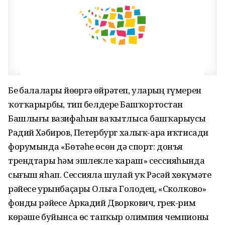
Беҙ балаларҙы йөҙөргә өйрәтеп, уларҙың ғүмерен
ҡотҡарырбыҙ, тип белдерҙе Башҡортостан
Башлығы вазифаһын ваҡытлыса башҡарыусы
Радий Хәбиров, Петербург халыҡ-ара иҡтисади
форумында «Бөтәһе өсөн дә спорт: донъя
трендтары һәм эшлекле ҡараш» сессияһында
сығыш яһап. Сессияла шулай уҡ Рәсәй хөкүмәте
рәйесе урынбаҫары Ольга Голодец, «Сколково»
фонды рәйесе Аркадий Дворкович, грек-рим
көрәше буйынса өс тапҡыр олимпия чемпионы