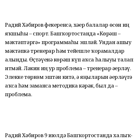
Радий Хәбиров фекеренсә, хәҙер балалар өсөн иң
яҡшыһы – спорт. Башҡортостанда «Көрәш –
мәктәптәргә» программаһы эшләй. Ундан ашыу
мәктәпкә тренерҙар һәм тейешле ҡорамалдар
алынды. Өҫтәүенә көрәш күп аҡса һалыуҙы талап
итмәй. Ләкин иң ҙур проблема – тренерҙар әҙерләү.
Элекке төркөм эштән китә, ә яңыларын әҙерләүгә
аҡса һәм заманса методика кәрәк, был да –
проблема.
Радий Хәбиров 9 июлдә Башҡортостанда халыҡ-