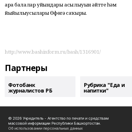
ара балалар уйындары асылыуын әйтте һәм
йыйылыусыларҙы Өфөгә саҡырҙы.
http://www.bashinform.ru/bash/1316901/
Партнеры
Фотобанк
Рубрика "Еда и
журналистов РБ
напитки"
© 2026 Учредитель - Агентство по печати и средствам
массовой информации Республики Башкортостан.
Об использовании персональных данных