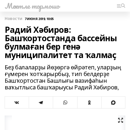
Мәсетле тормошо
Новости
7 ИЮНЯ 2019, 10:05
Радий Хәбиров:
Башҡортостанда бассейны
булмаған бер генә
муниципалитет та ҡалмаҫ
Беҙ балаларҙы йөҙөргә өйрәтеп, уларҙың
ғүмерен ҡотҡарырбыҙ, тип белдерҙе
Башҡортостан Башлығы вазифаһын
ваҡытлыса башҡарыусы Радий Хәбиров,