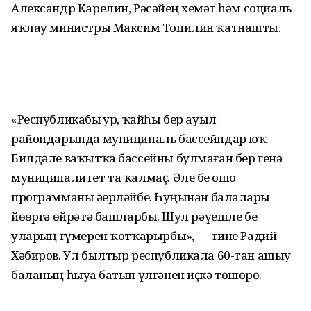
Александр Карелин, Рәсәйҙең хеҙмәт һәм социаль
яҡлау министры Максим Топилин ҡатнашты.
«Республикабыҙ ҙур, ҡайһы бер ауыл
райондарында муниципаль бассейндар юҡ.
Билдәле ваҡытҡа бассейны булмаған бер генә
муниципалитет та ҡалмаҫ. Әле беҙ ошо
программаны әҙерләйбеҙ. Һуңынан балаларҙы
йөҙөргә өйрәтә башларбыҙ. Шул рәүешле беҙ
уларҙың ғүмерен ҡотҡарырбыҙ», — тине Радий
Хәбиров. Ул былтыр республикала 60-тан ашыу
баланың һыуҙа батып үлгәнен иҫкә төшөрҙө.