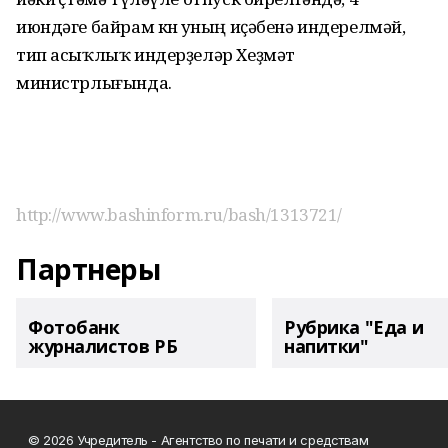
июндәге байрам көнө уның иҫәбенә индерелмәй,
тип асыҡлыҡ индерҙеләр Хеҙмәт
министрлығында.
http://www.bashinform.ru/bash/1313721/
Партнеры
Фотобанк
Рубрика "Еда и
журналистов РБ
напитки"
© 2026 Учредитель - Агентство по печати и средствам