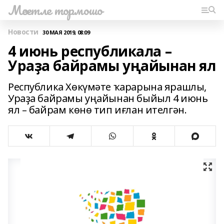
Мәсетле тормошо
Новости
30 МАЯ 2019, 08:09
4 июнь республикала –
Ураҙа байрамы уңайынан ял
Республика Хөкүмәте ҡарарына ярашлы,
Ураҙа байрамы уңайынан быйыл 4 июнь
ял – байрам көнө тип иғлан ителгән.