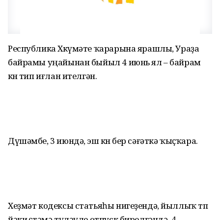
Республика Хөкүмәте ҡарарына ярашлы, Ураҙа
байрамы уңайынан быйыл 4 июнь ял – байрам
көнө тип иғлан ителгән.
Дүшәмбе, 3 июндә, эш көнө бер сәғәткә ҡыҫҡара.
Хеҙмәт кодексы статьяһы нигеҙендә, йыллыҡ төп
йәки өҫтәмә түләүле отпуск бирелгәндә, 4