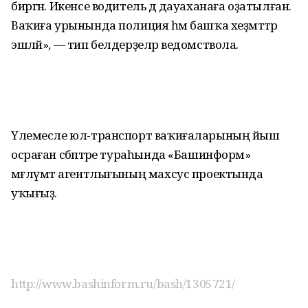
биргән. Икенсе водитель дә дауаханаға оҙатылған.
Ваҡиға урынында полиция һәм башҡа хеҙмәттәр
эшләй», — тип белдерҙеләр ведомствола.
Үлемесле юл-транспорт ваҡиғаларының йыш
осраған сәбәптәре тураһында «Башинформ»
мәғлүмәт агентлығының махсус проектында
уҡығыҙ.
http://www.bashinform.ru/bash/1305721/