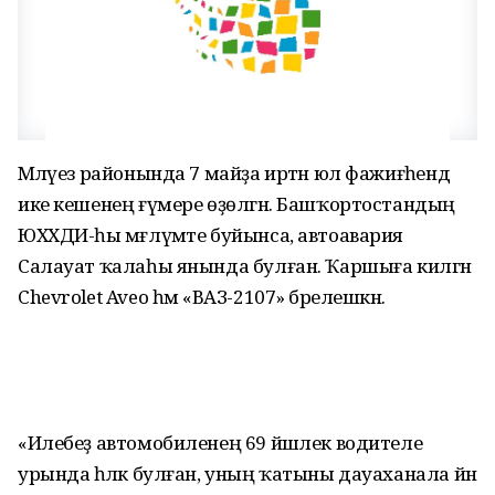
Мәләүез районында 7 майҙа иртән юл фажиғәһендә
ике кешенең ғүмере өҙөлгән. Башҡортостандың
ЮХХДИ-һы мәғлүмәте буйынса, автоавария
Салауат ҡалаһы янында булған. Ҡаршыға килгән
Chevrolet Aveo һәм «ВАЗ-2107» бәрелешкән.
«Илебеҙ автомобиленең 69 йәшлек водителе
урында һәләк булған, уның ҡатыны дауаханала йән