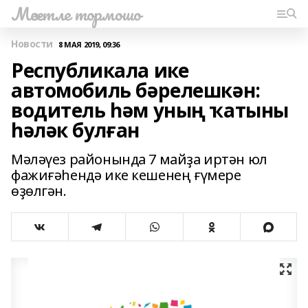
Мәсетле тормошо
Новости
8 МАЯ 2019, 09:36
Республикала ике
автомобиль бәрелешкән:
водитель һәм уның ҡатыны
һәләк булған
Мәләүез районында 7 майҙа иртән юл
фажиғәһендә ике кешенең ғүмере
өҙөлгән.