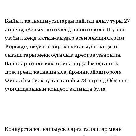
Быйыл ҡатнашыусыларҙы һайлап алыу туры 27
апрелдә «Азимут» отелендә ойошторола. Шулай
уҡ был көндә ҡатын-ҡыҙҙар өсөн лекциялар һәм
Ҡөрьәнде, тәжүитте өйрәткән уҡытыусыларҙың
сығыштары менән оҫталыҡ дәрестәре уҙғарыла.
Балалар төрлө викториналарҙа һәм оҫталыҡ
дәрестәрендә ҡатнаша ала, йәрминкә ойошторола.
Финал һәм бүләкләү тантанаһы 28 апрелдә Өфө сәнғәт
училищеһының концерт залында була.
Конкурста ҡатнашыусыларға талаптар менән