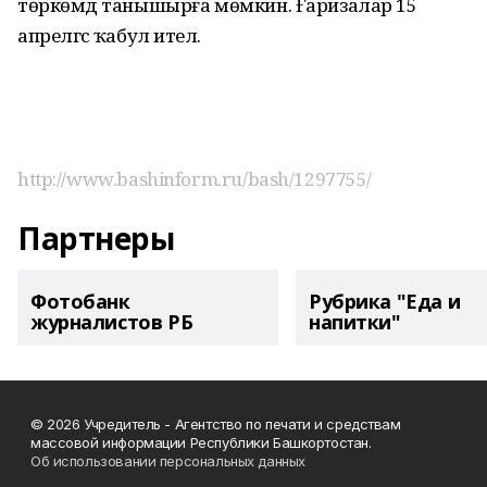
төркөмдә танышырға мөмкин. Ғаризалар 15
апрелгәсә ҡабул ителә.
http://www.bashinform.ru/bash/1297755/
Партнеры
Фотобанк
Рубрика "Еда и
журналистов РБ
напитки"
© 2026 Учредитель - Агентство по печати и средствам
массовой информации Республики Башкортостан.
Об использовании персональных данных