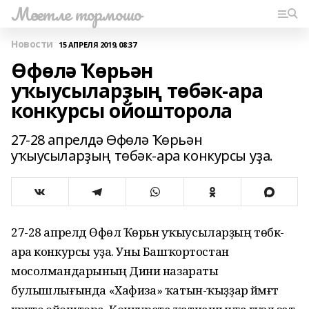
Мәсетле тормошо
Новости
15 АПРЕЛЯ 2019, 08:37
Өфөлә Ҡөрьән
уҡыусыларҙың төбәк-ара
конкурсы ойошторола
27-28 апрелдә Өфөлә Ҡөрьән
уҡыусыларҙың төбәк-ара конкурсы уҙа.
27-28 апрелдә Өфөлә Ҡөрьән уҡыусыларҙың төбәк-
ара конкурсы уҙа. Уны Башҡортостан
мосолмандарының Диниә назараты
булышлығында «Хафиза» ҡатын-ҡыҙҙар йәмәғәт