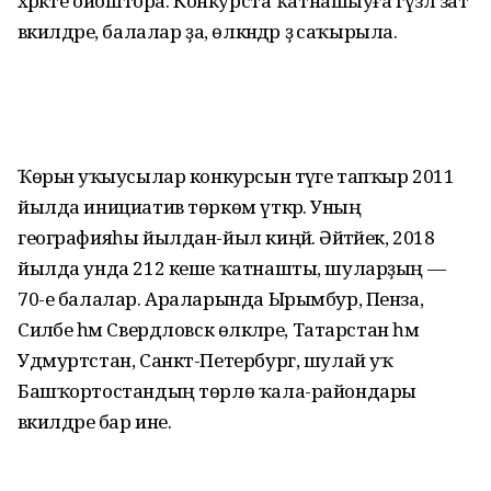
хәрәкәте ойоштора. Конкурста ҡатнашыуға гүзәл зат
вәкилдәре, балалар ҙа, өлкәндәр ҙә саҡырыла.
Ҡөрьән уҡыусылар конкурсын тәүге тапҡыр 2011
йылда инициатив төркөм үткәрә. Уның
географияһы йылдан-йыл киңәйә. Әйтәйек, 2018
йылда унда 212 кеше ҡатнашты, шуларҙың —
70-е балалар. Араларында Ырымбур, Пенза,
Силәбе һәм Свердловск өлкәләре, Татарстан һәм
Удмуртстан, Санкт-Петербург, шулай уҡ
Башҡортостандың төрлө ҡала-райондары
вәкилдәре бар ине.