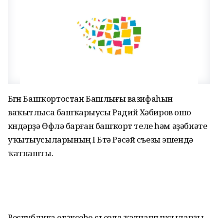
Бөгөн Башҡортостан Башлығы вазифаһын
ваҡытлыса башҡарыусы Радий Хәбиров ошо
көндәрҙә Өфөлә барған башҡорт теле һәм әҙәбиәте
уҡытыусыларының I Бөтә Рәсәй съезы эшендә
ҡатнашты.
Республика етәксеһе съезда ҡатнашыусыларҙы