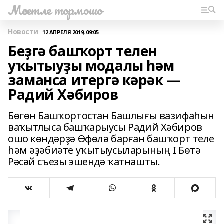
Мәсетле тормошо
Новости
12 АПРЕЛЯ 2019, 09:05
Беҙгә башҡорт телен
уҡытыуҙы модалы һәм
заманса итергә кәрәк —
Радий Хәбиров
Бөгөн Башҡортостан Башлығы вазифаһын
ваҡытлыса башҡарыусы Радий Хәбиров
ошо көндәрҙә Өфөлә барған башҡорт теле
һәм әҙәбиәте уҡытыусыларының I Бөтә
Рәсәй съезы эшендә ҡатнашты.