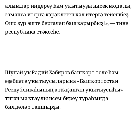
алымдар индереү һәм уҡытыуҙы нисек модалы,
заманса итергә кәрәклеген хәл итергә тейешбеҙ.
Ошо ҙур эште бергәләп башҡарырбыҙ!», — тине
республика етәксеһе.
Шулай уҡ Радий Хәбиров башҡорт теле һәм
әҙәбиәте уҡытыусыларына «Башҡортостан
Республикаһының атҡаҙанған уҡытыусыһы»
тигән маҡтаулы исем биреү тураһында
билдәләр тапшырҙы.