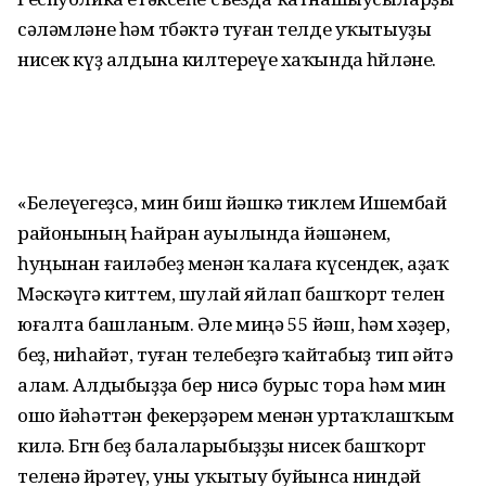
сәләмләне һәм төбәктә туған телде уҡытыуҙы
нисек күҙ алдына килтереүе хаҡында һөйләне.
«Белеүегеҙсә, мин биш йәшкә тиклем Ишембай
районының Һайран ауылында йәшәнем,
һуңынан ғаиләбеҙ менән ҡалаға күсендек, аҙаҡ
Мәскәүгә киттем, шулай яйлап башҡорт телен
юғалта башланым. Әле миңә 55 йәш, һәм хәҙер,
беҙ, ниһайәт, туған телебеҙгә ҡайтабыҙ тип әйтә
алам. Алдыбыҙҙа бер нисә бурыс тора һәм мин
ошо йәһәттән фекерҙәрем менән уртаҡлашҡым
килә. Бөгөн беҙ балаларыбыҙҙы нисек башҡорт
теленә өйрәтеү, уны уҡытыу буйынса ниндәй