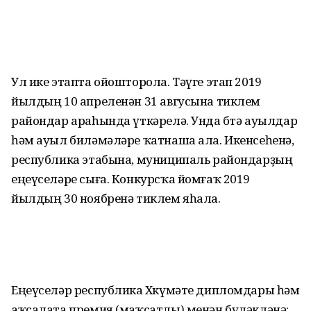
Ул ике этапта ойошторола. Тәүге этап 2019
йылдың 10 апреленән 31 авгусына тиклем
райондар араһында үткәрелә. Унда бөтә ауылдар
һәм ауыл биләмәләре ҡатнаша ала. Икенсеһенә,
республика этабына, муниципаль райондарҙың
еңеүселәре сыға. Конкурсҡа йомғаҡ 2019
йылдың 30 ноябренә тиклем яһала.
Еңеүселәр республика Хөкүмәте дипломдары һәм
аҡсалата премия (маҡсатлы) менән бүләкләнә: