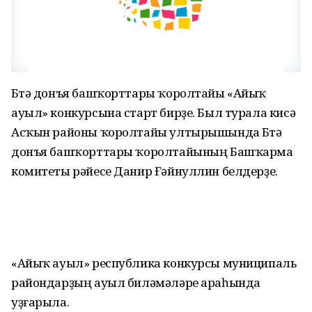
Бөтә донъя башҡорттары ҡоролтайы «Айыҡ
ауыл» конкурсына старт бирҙе. Был турала кисә
Асҡын районы ҡоролтайы ултырышында Бөтә
донъя башҡорттары ҡоролтайының Башҡарма
комитеты рәйесе Данир Ғәйнуллин белдерҙе.
«Айыҡ ауыл» республика конкурсы муниципаль
райондарҙың ауыл биләмәләре араһында
уҙғарыла.