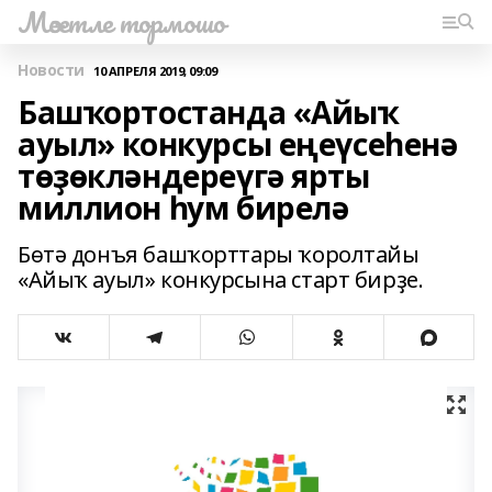
Мәсетле тормошо
Новости
10 АПРЕЛЯ 2019, 09:09
Башҡортостанда «Айыҡ
ауыл» конкурсы еңеүсеһенә
төҙөкләндереүгә ярты
миллион һум бирелә
Бөтә донъя башҡорттары ҡоролтайы
«Айыҡ ауыл» конкурсына старт бирҙе.