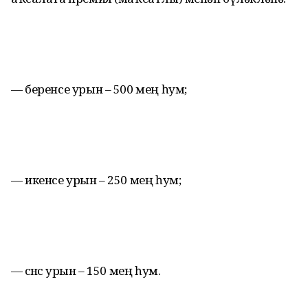
— беренсе урын – 500 мең һум;
— икенсе урын – 250 мең һум;
— өсөнсө урын – 150 мең һум.