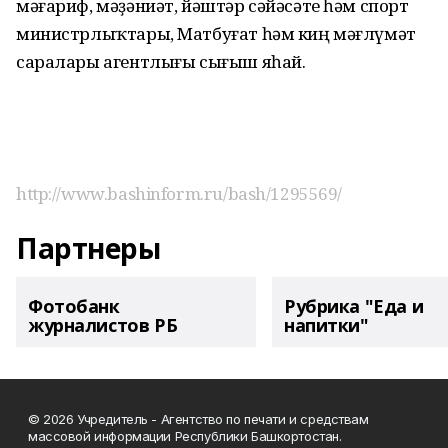
мәғариф, мәҙәниәт, йәштәр сәйәсәте һәм спорт
министрлыҡтары, Матбуғат һәм киң мәғлүмәт
саралары агентлығы сығыш яһай.
http://www.bashinform.ru/bash/1295569/
Партнеры
Фотобанк
Рубрика "Еда и
журналистов РБ
напитки"
© 2026 Учредитель - Агентство по печати и средствам
массовой информации Республики Башкортостан.