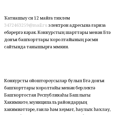
Ҡатнашыу өсөн 12 майға тиклем
3472463259@mail.ru
электрон адресына ғариза
ебәрергә кәрәк. Конкурстың шарттары менән Бөтә
донъя башҡорттары ҡоролтайының рәсми
сайтында танышырға мөмкин.
Конкурсты ойоштороусылар булып Бөтә донъя
башҡорттары ҡоролтайы менән берлектә
Башҡортостан Республикаһы Башлығы
Хакимиәте, муниципаль райондарҙың
хакимиәттәре, ғаилә һәм хеҙмәт, һаулыҡ һаҡлау,