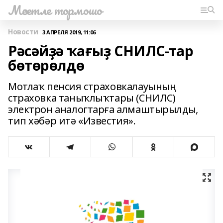
Мәсетле тормошо
Новости
3 АПРЕЛЯ 2019, 11:06
Рәсәйҙә ҡағыҙ СНИЛС-тар
бөтөрөлдө
Мотлаҡ пенсия страховкалауының
страховка таныҡлыҡтары (СНИЛС)
электрон аналогтарға алмаштырылды,
тип хәбәр итә «Известия».