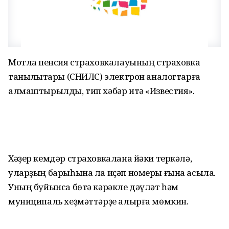
Мотлаҡ пенсия страховкалауының страховка
таныҡлыҡтары (СНИЛС) электрон аналогтарға
алмаштырылды, тип хәбәр итә «Известия».
Хәҙер кемдәр страховкалана йәки теркәлә,
уларҙың барыһына ла иҫәп номеры ғына асыла.
Уның буйынса бөтә кәрәкле дәүләт һәм
муниципаль хеҙмәттәрҙе алырға мөмкин.