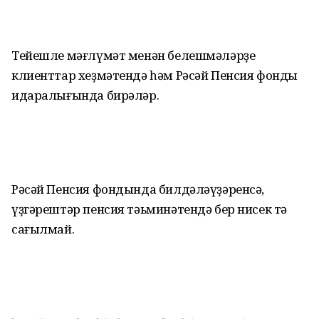
Тейешле мәғлүмәт менән белешмәләрҙе
клиенттар хеҙмәтендә һәм Рәсәй Пенсия фонды
идаралығында бирәләр.
Рәсәй Пенсия фондында билдәләүҙәренсә,
үҙгәрештәр пенсия тәьминәтендә бер нисек тә
сағылмай.