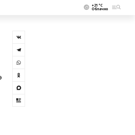
+21 °С
Облачно
ә