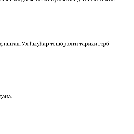
ҫланған. Ул һыуһар төшөрөлгән тарихи герб
дана.