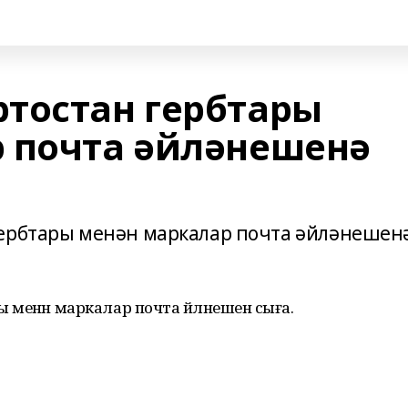
тостан гербтары
 почта әйләнешенә
гербтары менән маркалар почта әйләнешен
ы менән маркалар почта әйләнешенә сыға.