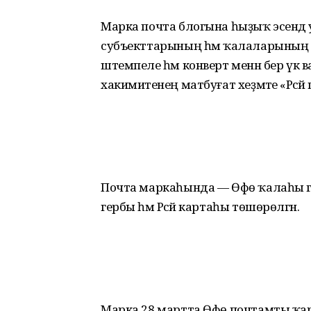
Марка почта блогына һыҙыҡ эсендә
субъекттарының һәм ҡалаларының г
штемпеле һәм конверт менән бер үк
хакимиәтенең матбуғат хеҙмәте «Рәсә
Почта маркаһында — Өфө ҡалаһы г
гербы һәм Рәсәй картаһы төшөрөлгән.
Марка 28 мартта Өфө почтамты ҡарам