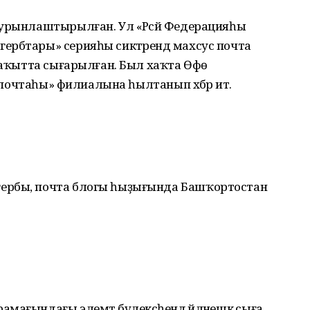
 урынлаштырылған. Ул «Рәсәй Федерацияһы
ербтары» серияһы сиктәрендә махсус почта
 ваҡытта сығарылған. Был хаҡта Өфө
й почтаһы» филиалына һылтанып хәбәр итә.
ербы, почта блогы һыҙығында Башҡортостан
ағындағы элемтә бүлексәһендә әйләнешкә сыға.