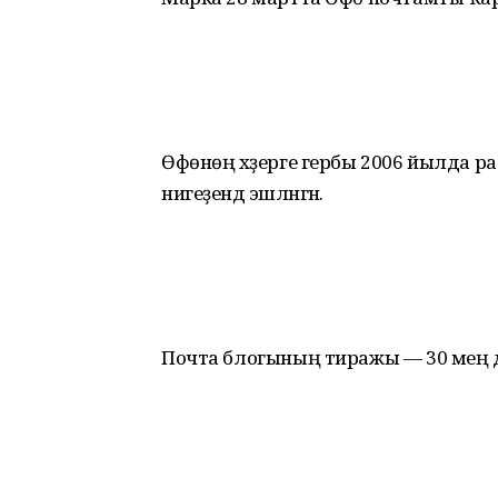
Өфөнөң хәҙерге гербы 2006 йылда ра
нигеҙендә эшләнгән.
Почта блогының тиражы — 30 мең 