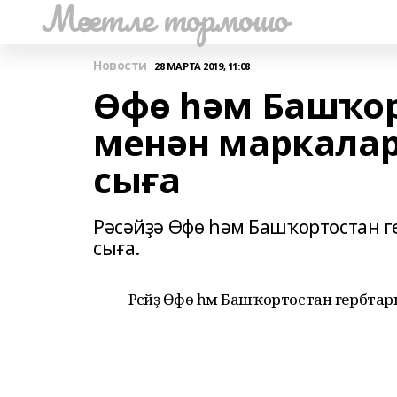
Мәсетле тормошо
Новости
28 МАРТА 2019, 11:08
Өфө һәм Башҡор
менән маркалар
сыға
Рәсәйҙә Өфө һәм Башҡортостан 
сыға.
Рәсәйҙә Өфө һәм Башҡортостан гербтар