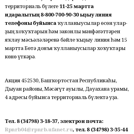
территориаль бүлеге
11-25 мартта
идаралыҡтың 8-800-700-90-30 ҡыҙыу линия
телефоны буйынса
ҡулланыусылар өсөн улар-
ҙың хоҡуҡтарын һәм законлы мәнфәғәттәрен
яҡлау мәсьәләләренә бәйле ҡыҙыу линия һәм 15
мартта Бөтә донъя ҡулланыусылар хоҡуҡтары
көнө үткәрә.
Акция 452530, Башҡортостан Республикаһы,
Дыуан районы, Мәсәғүт ауылы, Дауахана урамы,
4 адресы буйынса территориаль бүлектә уҙа.
Тел. 8 (34798) 3-18-37, электрон почта:
Rpnrb04@rpnrb.ufanet.ru
, тел. 8 (34798) 3-35-44