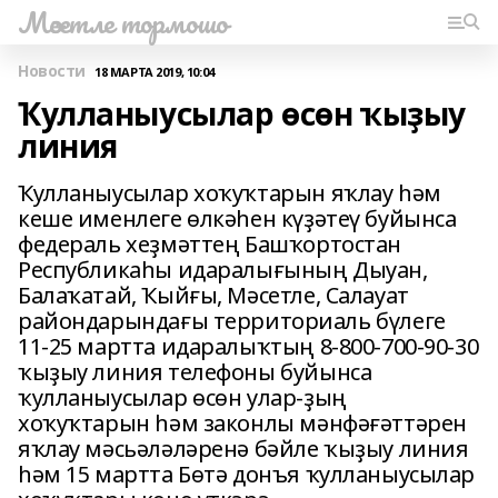
Мәсетле тормошо
Новости
18 МАРТА 2019, 10:04
Ҡулланыусылар өсөн ҡыҙыу
линия
Ҡулланыусылар хоҡуҡтарын яҡлау һәм
кеше именлеге өлкәһен күҙәтеү буйынса
федераль хеҙмәттең Башҡортостан
Республикаһы идаралығының Дыуан,
Балаҡатай, Ҡыйғы, Мәсетле, Салауат
райондарындағы территориаль бүлеге
11-25 мартта идаралыҡтың 8-800-700-90-30
ҡыҙыу линия телефоны буйынса
ҡулланыусылар өсөн улар-ҙың
хоҡуҡтарын һәм законлы мәнфәғәттәрен
яҡлау мәсьәләләренә бәйле ҡыҙыу линия
һәм 15 мартта Бөтә донъя ҡулланыусылар