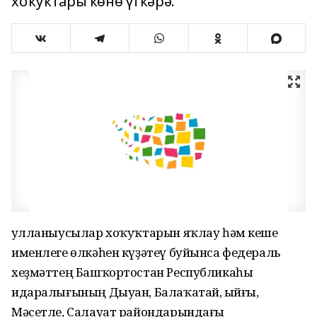
хоҡуҡтары көнө үткәрә.
Ҡулланыусылар хоҡуҡтарын яҡлау һәм кеше
именлеге өлкәһен күҙәтеү буйынса федераль
хеҙмәттең Башҡортостан Республикаһы
идаралығының Дыуан, Балаҡатай, Ҡыйғы,
Мәсетле, Салауат райондарындағы